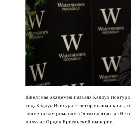
Шведская академия назвала Кадзуо Исигуро 
год. Кадзуо Исигуро — автор восьми книг, 
знаменитым романам «Остаток дня» и «Не от
получил Орден Британской империи.