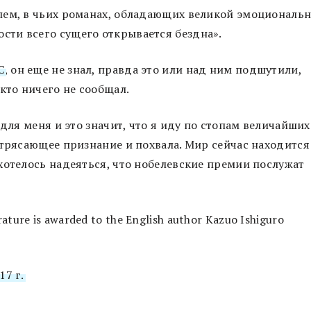
лем, в чьих романах, обладающих великой эмоциональ
ти всего сущего открывается бездна».
C
, он еще не знал, правда это или над ним подшутили,
кто ничего не сообщал.
 для меня и это значит, что я иду по стопам величайших
отрясающее признание и похвала. Мир сейчас находится
хотелось надеяться, что нобелевские премии послужат
rature is awarded to the English author Kazuo Ishiguro
17 г.