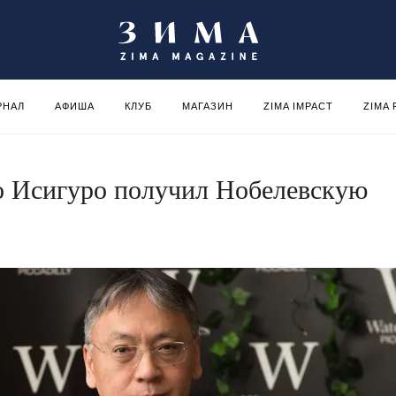
РНАЛ
АФИША
КЛУБ
МАГАЗИН
ZIMA IMPACT
ZIMA
о Исигуро получил Нобелевскую