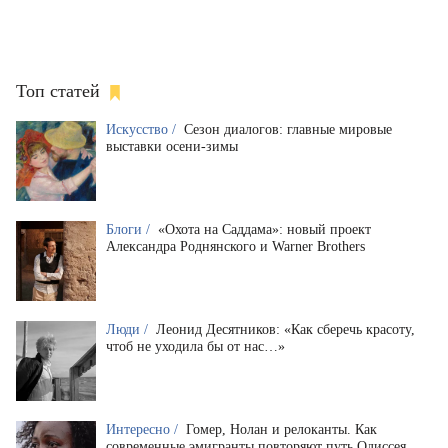
Топ статей
Искусство /
Сезон диалогов: главные мировые
выставки осени-зимы
Блоги /
«Охота на Саддама»: новый проект
Александра Роднянского и Warner Brothers
Люди /
Леонид Десятников: «Как сберечь красоту,
чтоб не уходила бы от нас…»
Интересно /
Гомер, Нолан и релоканты. Как
современные эмигранты повторяют путь Одиссея