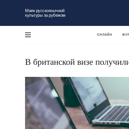
Маяк русскоязычной
культуры за рубежом
ОНЛАЙН
ЖУ
В британской визе получили