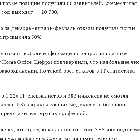
инговые позиции получили 66 заявителей. Ежемесячная
в год выходит — 20 700.
что за декабрь–январь-февраль отказы получила почти
а превысила 50%.
ментом о свободе информации и запросили данные
Home Office. Цифры подтвердили, что наибольшее чис
равоохранении. Но такой рост отказов в IT статистика
о 1 226 IT-специалистов и 383 инженера не смогли
авились 1 876 практикующих медиков и работников
 представителя других профессий.
с перед выбором, комплектовать штат NHS или поднима
м нужны оба пути. Схема, когда правительство