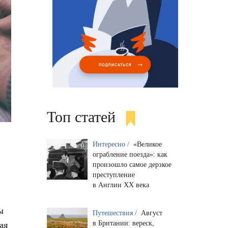
Топ статей
Интересно /
«Великое
ограбление поезда»: как
произошло самое дерзкое
преступление
в Англии XX века
ы
Путешествия /
Август
в Британии: вереск,
ая