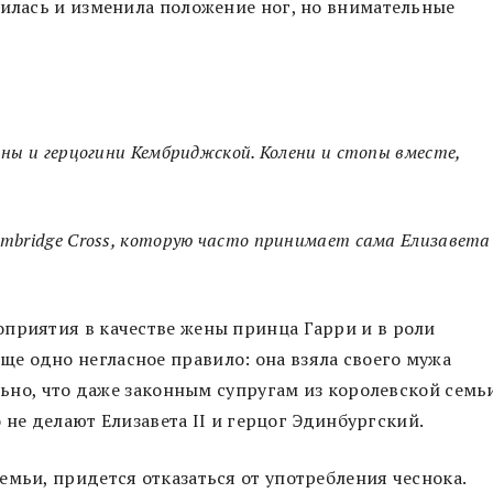
вилась и изменила положение ног, но внимательные
аны и герцогини Кембриджской. Колени и стопы вместе,
mbridge Cross, которую часто принимает сама Елизавета I
приятия в качестве жены принца Гарри и в роли
е одно негласное правило: она взяла своего мужа
ально, что даже законным супругам из королевской семь
о не делают Елизавета II и герцог Эдинбургский.
емьи, придется отказаться от употребления чеснока.