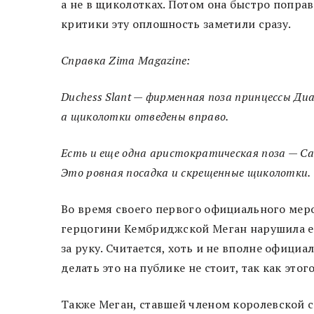
а не в щиколотках. Потом она быстро попра
критики эту оплошность заметили сразу.
Справка Zima Magazine:
Duchess Slant — фирменная поза принцессы Ди
а щиколотки отведены вправо.
Есть и еще одна аристократическая поза — Ca
Это ровная посадка и скрещенные щиколотки.
Во время своего первого официального меро
герцогини Кембриджской Меган нарушила ещ
за руку. Считается, хоть и не вполне офици
делать это на публике не стоит, так как этог
Также Меган, ставшей членом королевской с