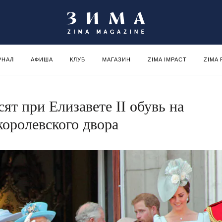
РНАЛ
АФИША
КЛУБ
МАГАЗИН
ZIMA IMPACT
ZIMA
ят при Елизавете II обувь на
королевского двора