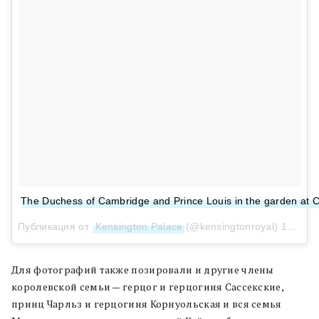
The Duchess of Cambridge and Prince Louis in the garden at Cl
Публикация от
Kensington Palace
(@kensingtonroyal)
15 Июл 2018 в 2:30 PDT
Для фотографий также позировали и другие члены
королевской семьи — герцог и герцогиня Сассекские,
принц Чарльз и герцогиня Корнуольская и вся семья