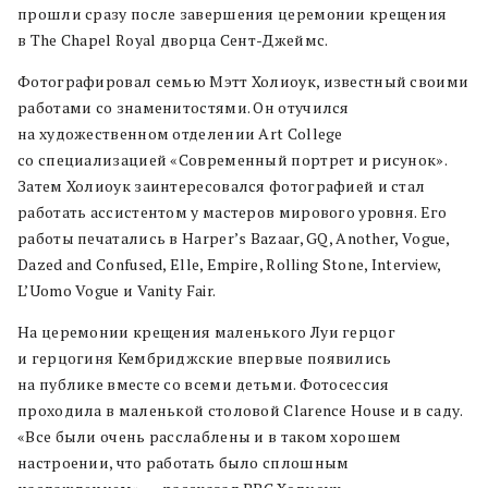
прошли сразу после завершения церемонии крещения
в The Chapel Royal дворца Сент-Джеймс.
Фотографировал семью Мэтт Холиоук, известный своими
работами со знаменитостями. Он отучился
на художественном отделении Art College
со специализацией «Современный портрет и рисунок».
Затем Холиоук заинтересовался фотографией и стал
работать ассистентом у мастеров мирового уровня. Его
работы печатались в Harper’s Bazaar, GQ, Another, Vogue,
Dazed and Confused, Elle, Empire, Rolling Stone, Interview,
L’Uomo Vogue и Vanity Fair.
На церемонии крещения маленького Луи герцог
и герцогиня Кембриджские впервые появились
на публике вместе со всеми детьми. Фотосессия
проходила в маленькой столовой Clarence House и в саду.
«Все были очень расслаблены и в таком хорошем
настроении, что работать было сплошным