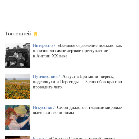
Топ статей
Интересно /
«Великое ограбление поезда»: как
произошло самое дерзкое преступление
в Англии XX века
Путешествия /
Август в Британии: вереск,
подсолнухи и Персеиды — 5 способов красиво
проводить лето
Искусство /
Сезон диалогов: главные мировые
выставки осени-зимы
Блоги /
«Охота на Саддама»: новый проект