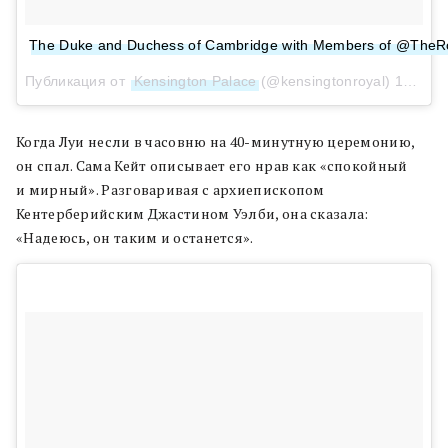
The Duke and Duchess of Cambridge with Members of @TheRoyal
Публикация от
Kensington Palace
(@kensingtonroyal)
15 Июл 2018 в 2:30 PDT
Когда Луи несли в часовню на 40-минутную церемонию,
он спал. Сама Кейт описывает его нрав как «спокойный
и мирный». Разговаривая с архиепископом
Кентерберийским Джастином Уэлби, она сказала:
«Надеюсь, он таким и останется».