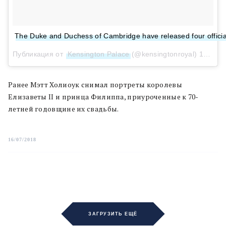
The Duke and Duchess of Cambridge have released four official
Публикация от
Kensington Palace
(@kensingtonroyal)
15 Июл 2018 в 2:30 PDT
Ранее Мэтт Холиоук снимал портреты королевы
Елизаветы II и принца Филиппа, приуроченные к 70-
летней годовщине их свадьбы.
16/07/2018
ЗАГРУЗИТЬ ЕЩЁ