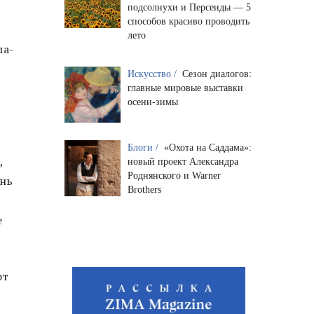
подсолнухи и Персеиды — 5
способов красиво проводить
лето
па-
Искусство /
Сезон диалогов:
главные мировые выставки
осени-зимы
Блоги /
«Охота на Саддама»:
,
новый проект Александра
Роднянского и Warner
ень
Brothers
е
от