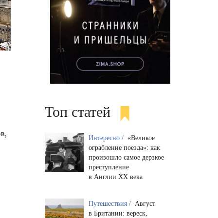
Топ статей
в,
Интересно /
«Великое
ограбление поезда»: как
произошло самое дерзкое
преступление
в Англии XX века
Путешествия /
Август
в Британии: вереск,