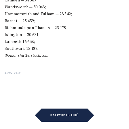
Wandsworth — 30 048;
Hammersmith and Fulham — 28 542;
Barnet — 23 439;
Richmond upon Thames — 23 175;
Islington — 20 631;
Lambeth 16 638;
Southwark 15 188.
Фото: shutterstock.com
21/02/2019
ЗАГРУЗИТЬ ЕЩЁ