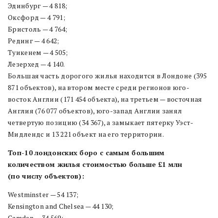
Эдинбург — 4 818;
Оксфорд — 4 791;
Бристоль — 4 764;
Рединг — 4 642;
Туикенем — 4 505;
Лезерхед — 4 140.
Большая часть дорогого жилья находится в Лондоне (395
871 объектов), на втором месте среди регионов юго-
восток Англии (171 454 объекта), на третьем — восточная
Англия (76 077 объектов), юго-запад Англии занял
четвертую позицию (34 367), а замыкает пятерку Уэст-
Мидлендс и 13 221 объект на его территории.
Топ-10 лондонских боро с самым большим
количеством жилья стоимостью больше £1 млн
(по числу объектов):
Westminster — 54 137;
Kensington and Chelsea — 44 130;
Camden — 34 569;