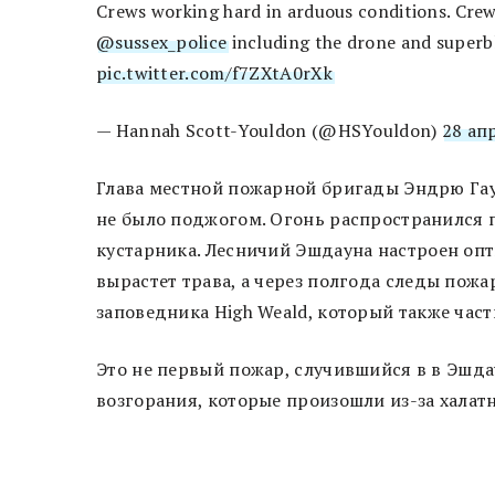
Crews working hard in arduous conditions. Cre
@sussex_police
including the drone and superb
pic.twitter.com/f7ZXtA0rXk
— Hannah Scott-Youldon (@HSYouldon)
28 ап
Глава местной пожарной бригады Эндрю Гау
не было поджогом. Огонь распространился п
кустарника. Лесничий Эшдауна настроен опти
вырастет трава, а через полгода следы пожа
заповедника High Weald, который также част
Это не первый пожар, случившийся в в Эшдау
возгорания, которые произошли из-за халат