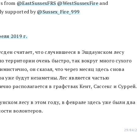
ws from
@EastSussexFRS
@WestSussexFire
and
ly supported by
@Sussex_Fire_999
реля 2019 г.
сден считает, что случившееся в Эшдаунском лесу
о территории очень быстро, так вокруг много сухого
мистично, он сказал, что через месяц здесь снова
ра уже будут незаметны. Лес является частью
ично располагается в графствах Кент, Сассекс и Суррей
нском лесу в этом году, в феврале здесь уже были два
ности волонтеров.
29/04/