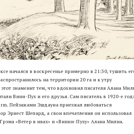
се начался в воскресенье примерно в 21:30, тушить ег
аспространилось на территории 20 га и к утру
 этот знаменит тем, что вдохновил писателя Алана Мил
итали Вини-Пух и его друзья. Сам писатель в 1920-е го
Farm. Пейзажами Эшдауна приезжал любоваться
р Эрнест Шепард, а свои впечатления он использовал
Грэма «Ветер в ивах» и «Винни-Пуху» Алана Милна.