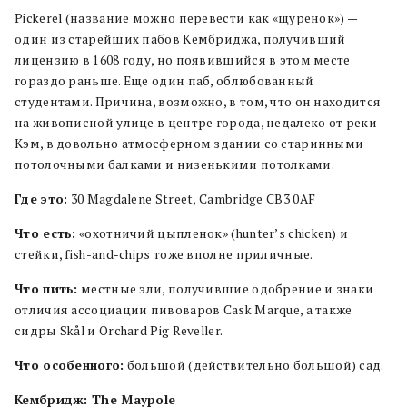
Pickerel (название можно перевести как «щуренок») —
один из старейших пабов Кембриджа, получивший
лицензию в 1608 году, но появившийся в этом месте
гораздо раньше. Еще один паб, облюбованный
студентами. Причина, возможно, в том, что он находится
на живописной улице в центре города, недалеко от реки
Кэм, в довольно атмосферном здании со старинными
потолочными балками и низенькими потолками.
Где это:
30 Magdalene Street, Cambridge CB3 0AF
Что есть:
«охотничий цыпленок» (hunter’s chicken) и
стейки, fish-and-chips тоже вполне приличные.
Что пить:
местные эли, получившие одобрение и знаки
отличия ассоциации пивоваров Cask Marque, а также
сидры Skål и Orchard Pig Reveller.
Что особенного:
большой (действительно большой) сад.
Кембридж: The Maypole