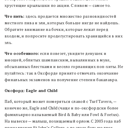
хрустящие крылышки по акции. С пивом — самое то.
Что пить:
здесь продается множество разновидностей
местного пива и эля, которых больше нигде не найдешь.
Обратите внимание на бочки, которые лежат перед
входом, и попросите продегустировать хранящийся в них
эль.
Что особенного:
если повезет, увидите девушек и
юношей, облитых шампанским, вывалянных в муке,
обсыпанных блестками и весело горланящих поп-хиты. Не
пугайтесь: так в Оксфорде принято отмечать окончание
финальных экзаменов на получение степени бакалавра.
Оксфорд: Eagle and Child
Паб, который может померяться славой с Turf Tavern, —
конечно же, Eagle and Child (чаще и по-оксфордски более
фамильярно называемый Bird & Baby или Fowl & Foetus).
На вывеске — малыш, похищаемый орлом. С 2003 года паб
принадлежит St John’s College, а до этого больше трех