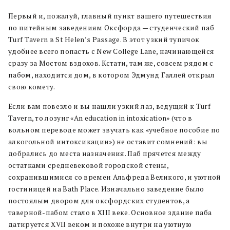
Первый и, пожалуй, главный пункт вашего путешествия
по питейным заведениям Оксфорда — студенческий паб
Turf Tavern в St Helen’s Passage. В этот узкий тупичок
удобнее всего попасть с New College Lane, начинающейся
сразу за Мостом вздохов. Кстати, там же, совсем рядом с
пабом, находится дом, в котором Эдмунд Галлей открыл
свою комету.
Если вам повезло и вы нашли узкий лаз, ведущий к Turf
Tavern, то лозунг «An education in intoxication» (что в
вольном переводе может звучать как «учебное пособие по
алкогольной интоксикации») не оставит сомнений: вы
добрались до места назначения. Паб прячется между
остатками средневековой городской стены,
сохранившимися со времен Альфреда Великого, и уютной
гостиницей на Bath Place. Изначально заведение было
постоялым двором для оксфордских студентов, а
таверной-пабом стало в XIII веке. Основное здание паба
датируется XVII веком и похоже внутри на уютную