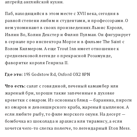
апгрейд английской кухни.
Паб, находящийся в этом месте с XVII века, сегодня в
равной степени любим и студентами, и профессорами. О
нем упоминают в своих произведениях Льюис Кэролл,
Ивлин Во, Колин Декстер и Филип Пулман. Он фигурирует
в сериале про инспектора Морзе и в фильме The Saint с
Вэлом Килмером. А еще Trout Inn имеет отношение к
средневековой легенде о прекрасной Розамунде,
фаворитке короля Генриха II.
Где это:
195 Godstow Rd, Oxford OX2 8PN
Что есть:
салат с говядиной, печеный камамбер или
жареный бри, хороши также запеченные в духовке
креветки с омаром. Из основных блюд — баранина, пироги
из омаров и девонширского краба, жареный цыпленок. А
если любите рыбу, то филе морского окуня. На десерт —
бомбочка из шоколада и арахиса или тирамису, а если
хочется чего-то слегка полегче, то легендарный Eton Mess.