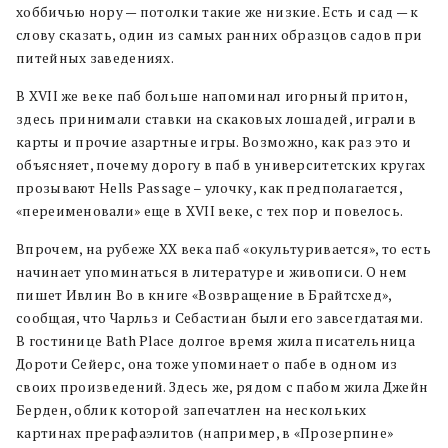
хоббичью нору — потолки такие же низкие. Есть и сад — к
слову сказать, один из самых ранних образцов садов при
питейных заведениях.
В XVII же веке паб больше напоминал игорный притон,
здесь принимали ставки на скаковых лошадей, играли в
карты и прочие азартные игры. Возможно, как раз это и
объясняет, почему дорогу в паб в университетских кругах
прозывают Hells Passage – улочку, как предполагается,
«переименовали» еще в XVII веке, с тех пор и повелось.
Впрочем, на рубеже XX века паб «окультуривается», то есть
начинает упоминаться в литературе и живописи. О нем
пишет Ивлин Во в книге «Возвращение в Брайтсхед»,
сообщая, что Чарльз и Себастиан были его завсегдатаями.
В гостинице Bath Place долгое время жила писательница
Дороти Сейерс, она тоже упоминает о пабе в одном из
своих произведений. Здесь же, рядом с пабом жила Джейн
Берден, облик которой запечатлен на нескольких
картинах прерафаэлитов (например, в «Прозерпине»