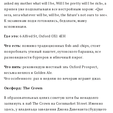
asked my mother what will I be, Will I be pretty will I be rich», а
припев уже подхватывали все нестройным хором: «Que
sera, serа whatever will be, will be, the future’s not ours to see».
К экзаменам поди готовились, бедолаги, маму
вспоминали.
Где это:
6 Alfred St, Oxford OX1 4EH
Что есть:
помимо традиционных fish-and-chips, стоит
попробовать утиный паштет, оутонского барашка, все
разновидности бургеров и яблочный пирог.
Что пить:
рекомендую местный эль Oxford Prospect,
весьма неплох и Golden Ale.
Что особенного: раз в неделю по вечерам играют джаз.
Оксфорд: The Crown
В образовательных целях советую хотя бы ненадолго
заглянуть в паб The Crown на Cornmarket Street. Именно
здесь, у владельца заведения Джона Давенанта (будущего