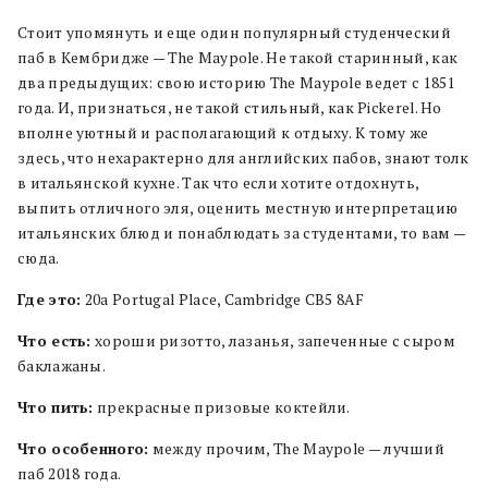
Стоит упомянуть и еще один популярный студенческий
паб в Кембридже — The Maypole. Не такой старинный, как
два предыдущих: свою историю The Maypole ведет с 1851
года. И, признаться, не такой стильный, как Pickerel. Но
вполне уютный и располагающий к отдыху. К тому же
здесь, что нехарактерно для английских пабов, знают толк
в итальянской кухне. Так что если хотите отдохнуть,
выпить отличного эля, оценить местную интерпретацию
итальянских блюд и понаблюдать за студентами, то вам —
сюда.
Где это:
20a Portugal Place, Cambridge CB5 8AF
Что есть:
хороши ризотто, лазанья, запеченные с сыром
баклажаны.
Что пить:
прекрасные призовые коктейли.
Что особенного:
между прочим, The Maypole — лучший
паб 2018 года.