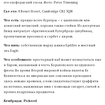
его оксфордский сосед. Фото: Peter Trimming
Где это:
8 Benet Street, Cambridge CB2 3QN
Что есть:
прежде всего бургеры — с цыпленком или
азиатский веганский; хороши также стейки. Из десертных
блюд интригует «Арктический бутерброд» (клубника,
пропитанная просекко) и сорбет с киром.
Что пить:
собственную марку джина Spitfire и местный
эль Eagle.
Что особенного:
просторный паб может похвастаться еще
и баром, названным в честь Королевского воздушного
флота. Во время Второй мировой войны пилоты Ее
Величества и их американские союзники проводили
здесь немало времени, о чем свидетельствуют граффити
на потолке, выжженные ими с помощью сигарет, свечей и
прочих подручных предметов.
Кембридж: Pickerel