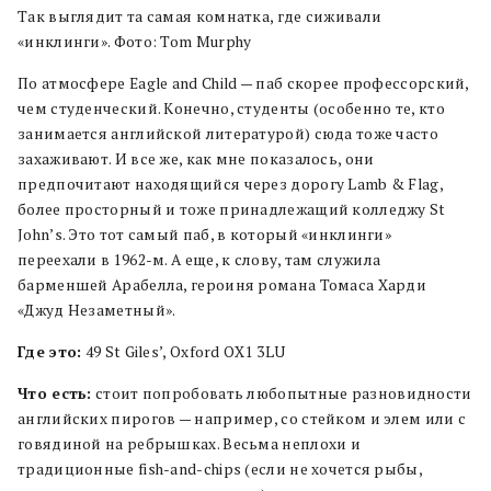
Так выглядит та самая комнатка, где сиживали
«инклинги». Фото: Tom Murphy
По атмосфере Eagle and Child — паб скорее профессорский,
чем студенческий. Конечно, студенты (особенно те, кто
занимается английской литературой) сюда тоже часто
захаживают. И все же, как мне показалось, они
предпочитают находящийся через дорогу Lamb & Flag,
более просторный и тоже принадлежащий колледжу St
John’s. Это тот самый паб, в который «инклинги»
переехали в 1962-м. А еще, к слову, там служила
барменшей Арабелла, героиня романа Томаса Харди
«Джуд Незаметный».
Где это:
49 St Giles’, Oxford OX1 3LU
Что есть:
стоит попробовать любопытные разновидности
английских пирогов — например, со стейком и элем или с
говядиной на ребрышках. Весьма неплохи и
традиционные fish-and-chips (если не хочется рыбы,