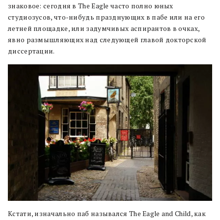
знаковое: сегодня в The Eagle часто полно юных
студиозусов, что-нибудь празднующих в пабе или на его
летней площадке, или задумчивых аспирантов в очках,
явно размышляющих над следующей главой докторской
диссертации.
Кстати, изначально паб назывался The Eagle and Child, как