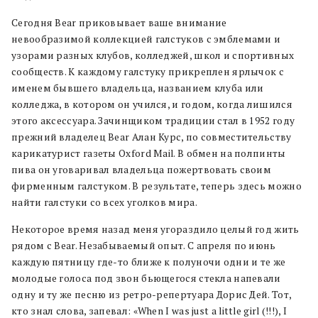
Сегодня Bear приковывает ваше внимание
невообразимой коллекцией галстуков с эмблемами и
узорами разных клубов, колледжей, школ и спортивных
сообществ. К каждому галстуку прикреплен ярлычок с
именем бывшего владельца, названием клуба или
колледжа, в котором он учился, и годом, когда лишился
этого аксессуара. Зачинщиком традиции стал в 1952 году
прежний владелец Bear Алан Курс, по совместительству
карикатурист газеты Oxford Mail. В обмен на полпинты
пива он уговаривал владельца пожертвовать своим
фирменным галстуком. В результате, теперь здесь можно
найти галстуки со всех уголков мира.
Некоторое время назад меня угораздило целый год жить
рядом с Bear. Незабываемый опыт. С апреля по июнь
каждую пятницу где-то ближе к полуночи одни и те же
молодые голоса под звон бьющегося стекла напевали
одну и ту же песню из ретро-репертуара Дорис Дей. Тот,
кто знал слова, запевал: «When I was just a little girl (!!!), I