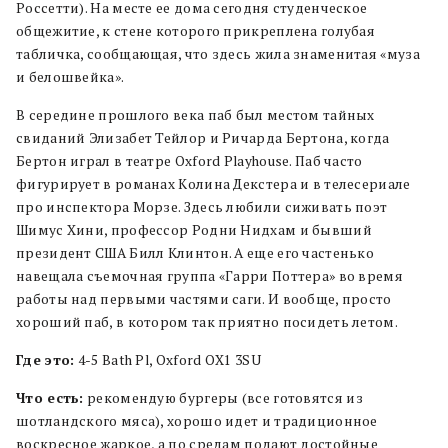
Россетти). На месте ее дома сегодня студенческое
общежитие, к стене которого прикреплена голубая
табличка, сообщающая, что здесь жила знаменитая «муза
и белошвейка».
В середине прошлого века паб был местом тайных
свиданий Элизабет Тейлор и Ричарда Бертона, когда
Бертон играл в театре Oxford Playhouse. Паб часто
фигурирует в романах Колина Декстера и в телесериале
про инспектора Морзе. Здесь любили сиживать поэт
Шимус Хини, профессор Родни Нидхам и бывший
президент США Билл Клинтон. А еще его частенько
навещала съемочная группа «Гарри Поттера» во время
работы над первыми частями саги. И вообще, просто
хороший паб, в котором так приятно посидеть летом.
Где это:
4-5 Bath Pl, Oxford OX1 3SU
Что есть:
рекомендую бургеры (все готовятся из
шотландского мяса), хорошо идет и традиционное
воскресное жаркое, а по средам подают достойные