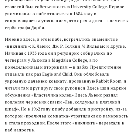
столетий был собственностью University College. Первое
упоминание о пабе относится к 1684 году и
сопровождается уточнением, что орел и дитя — элементы
герба графа Дарби.
Именно здесь, в этом пабе, встречались знаменитые
«инклинги»: К. Льюис, Дж. Р. Толкин, Ч. Вильямс и другие.
Начиная с 1933 года они регулярно собирались по
четвергам у Льюиса в Magdalen College, а по
понедельникам и вторникам — в пабах. Предпочтение
отдавали как раз Eagle and Child. Они облюбовали
укромную дальнюю комнату, прозванную Rabbit Room, и
читали там друг другу свои рукописи. Здесь шли жаркие
обсуждения «Властелина колец». Здесь Льюис раздал
коллегам черновик сказки «Лев, колдунья и платяной
шкаф». Но в 1962 году к пабу добавили пристройку, из-за
которой «кроличья комнатка» утратила свою камерность
и стала проходной. После этого «инклинги» переехали в
паб напротив.