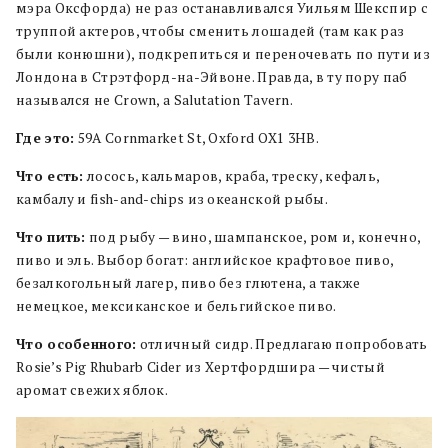
мэра Оксфорда) не раз останавливался Уильям Шекспир с
труппой актеров, чтобы сменить лошадей (там как раз
были конюшни), подкрепиться и переночевать по пути из
Лондона в Стрэтфорд-на-Эйвоне. Правда, в ту пору паб
назывался не Crown, а Salutation Tavern.
Где это:
59A Cornmarket St, Oxford OX1 3HB.
Что есть:
лосось, кальмаров, краба, треску, кефаль,
камбалу и fish-and-chips из океанской рыбы.
Что пить:
под рыбу — вино, шампанское, ром и, конечно,
пиво и эль. Выбор богат: английское крафтовое пиво,
безалкогольный лагер, пиво без глютена, а также
немецкое, мексиканское и бельгийское пиво.
Что особенного:
отличный сидр. Предлагаю попробовать
Rosie’s Pig Rhubarb Cider из Хертфордшира — чистый
аромат свежих яблок.