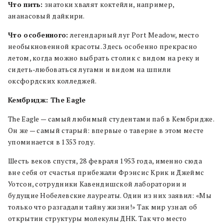
Что пить:
знатоки хвалят коктейли, например,
ананасовый дайкири.
Что особенного:
легендарный луг Port Meadow, место
необыкновенной красоты. Здесь особенно прекрасно
летом, когда можно выбрать столик с видом на реку и
сидеть-любоваться лугами и видом на шпили
оксфордских колледжей.
Кембридж: The Eagle
The Eagle — самый любимый студентами паб в Кембридже.
Он же — самый старый: впервые о таверне в этом месте
упоминается в 1353 году.
Шесть веков спустя, 28 февраля 1953 года, именно сюда
вне себя от счастья прибежали Фрэнсис Крик и Джеймс
Уотсон, сотрудники Кавендишской лаборатории и
будущие Нобелевские лауреаты. Один из них заявил: «Мы
только что разгадали тайну жизни!» Так мир узнал об
открытии структуры молекулы ДНК. Так что место