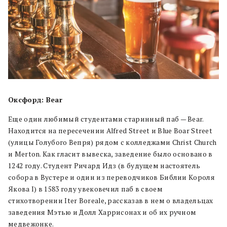
Оксфорд: Bear
Еще один любимый студентами старинный паб — Bear.
Находится на пересечении Alfred Street и Blue Boar Street
(улицы Голубого Вепря) рядом с колледжами Christ Church
и Merton. Как гласит вывеска, заведение было основано в
1242 году. Студент Ричард Идз (в будущем настоятель
собора в Вустере и один из переводчиков Библии Короля
Якова I) в 1583 году увековечил паб в своем
стихотворении Iter Boreale, рассказав в нем о владельцах
заведения Мэтью и Долл Харрисонах и об их ручном
медвежонке.