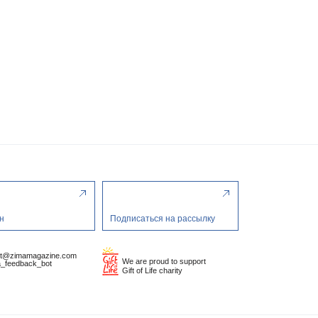
н
Подписаться на рассылку
ct@zimamagazine.com
We are proud to support
_feedback_bot
Gift of Life charity