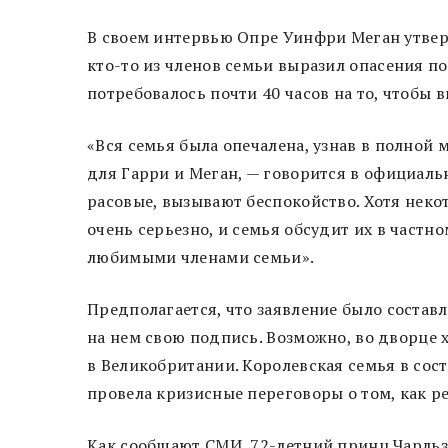
В своем интервью Опре Уинфри Меган утверж
кто-то из членов семьи выразил опасения п
потребовалось почти 40 часов на то, чтобы 
«Вся семья была опечалена, узнав в полной
для Гарри и Меган, — говорится в официаль
расовые, вызывают беспокойство. Хотя неко
очень серьезно, и семья обсудит их в частн
любимыми членами семьи».
Предполагается, что заявление было составл
на нем свою подпись. Возможно, во дворце 
в Великобритании. Королевская семья в сос
провела кризисные переговоры о том, как р
Как сообщают СМИ, 72-летний принц Чарльз