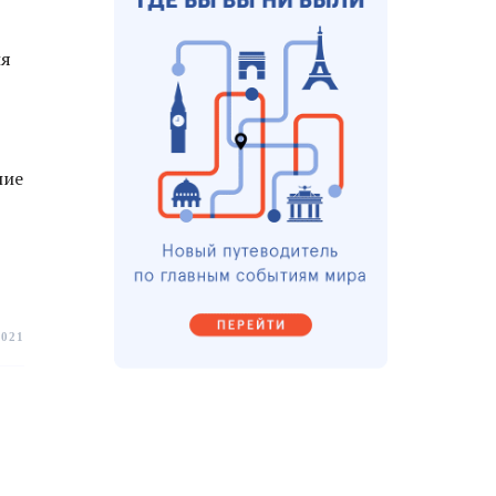
ия
ние
2021