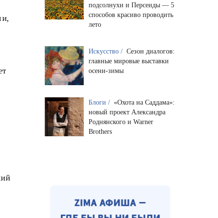
подсолнухи и Персеиды — 5
способов красиво проводить
чи,
лето
Искусство /
Сезон диалогов:
главные мировые выставки
ет
осени-зимы
я
Блоги /
«Охота на Саддама»:
новый проект Александра
Роднянского и Warner
Brothers
кий