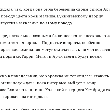
дала, что, когда она была беременна своим сыном Ар
о поводу цвета кожи малыша. Букингемскому дворцу
выпустить заявление по этому поводу.
 мере, насколько сложными были последние несколько л
ном ответе дворца. — Поднятые вопросы, особенно
торые воспоминания могут отличаться, к ним относятс
ом порядке. Гарри, Меган и Арчи всегда будут всеми
ено в понедельник, но королева не торопилась ставить
хотели подождать, пока интервью выйдет в эфир
таве Елизаветы, принца Уэльский и герцога Кембриджс
еагировать на интервью.
 «глубоко обеспокоен» обвинениями в расизме,