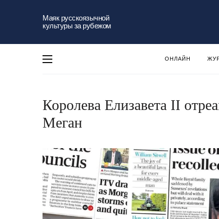
Маяк русскоязычной
культуры за рубежом
ОНЛАЙН
ЖУ
Королева Елизавета II отре
Меган