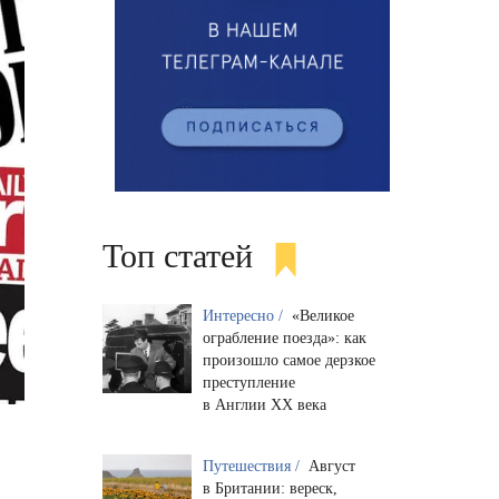
Топ статей
Интересно /
«Великое
ограбление поезда»: как
произошло самое дерзкое
преступление
в Англии XX века
Путешествия /
Август
в Британии: вереск,