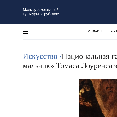
Маяк русскоязычной
культуры за рубежом
ОНЛАЙН
ЖУ
Искусство /
Национальная г
мальчик» Томаса Лоуренса 