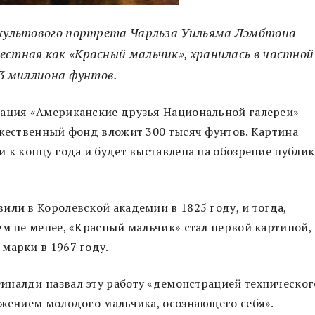
е культового портрета Чарльза Уильяма Лэмбтона
естная как «Красный мальчик», хранилась в частной
,3 миллиона фунтов.
зация «Американские друзья Национальной галереи»
ожественный фонд вложит 300 тысяч фунтов. Картина
и к концу года и будет выставлена на обозрение публи
или в Королевской академии в 1825 году, и тогда,
ем не менее, «Красный мальчик» стал первой картиной,
марки в 1967 году.
иналди назвал эту работу «демонстрацией техническог
ажением молодого мальчика, осознающего себя».