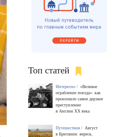
Топ статей
Интересно /
«Великое
ограбление поезда»: как
произошло самое дерзкое
преступление
в Англии XX века
Путешествия /
Август
в Британии: вереск,
ю