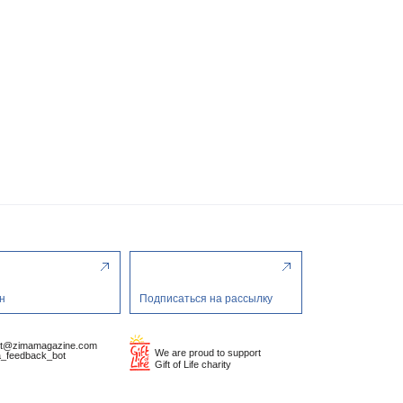
н
Подписаться на рассылку
ct@zimamagazine.com
We are proud to support
_feedback_bot
Gift of Life charity