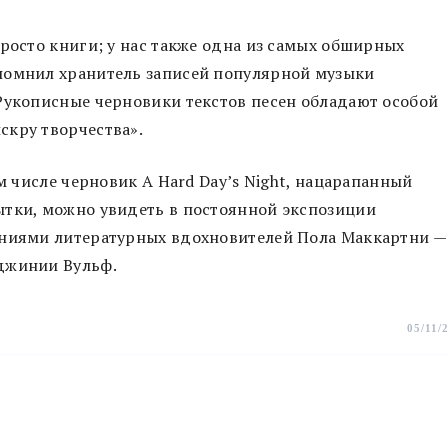
просто книги; у нас также одна из самых обширных
помнил хранитель записей популярной музыки
Рукописные черновики текстов песен обладают особой
скру творчества».
ом числе черновик A Hard Day’s Night, нацарапанный
ытки, можно увидеть в постоянной экспозиции
ениями литературных вдохновителей Пола Маккартни —
джинии Вульф.
05/11/