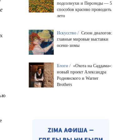
подсолнухи и Персеиды — 5
е
способов красиво проводить
лето
Искусство /
Сезон диалогов:
х
главные мировые выставки
осени-зимы
Блоги /
«Охота на Саддама»:
новый проект Александра
Роднянского и Warner
Brothers
рью
е