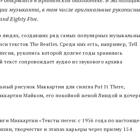
ции музыканта, в том числе оригинальные рукописны
nd Eighty Five.
 о людях, создавших ряд самых популярных музыкальны
и текстов The Beatles. Среди них есть, например, Tell
 песня, рукопись которой долгие годы хранилась
й текст сопровождает аудио из звукового архива
ный рисунок Маккартни для сингла Put It There,
аккартни Майком, его покойной женой Линдой и доче
ги Маккартни «Тексты песен: с 1956 года по настояще
жизни, творчестве и этапах карьеры через призму 154