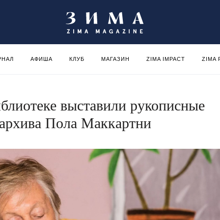
РНАЛ
АФИША
КЛУБ
МАГАЗИН
ZIMA IMPACT
ZIMA
иблиотеке выставили рукописные
з архива Пола Маккартни