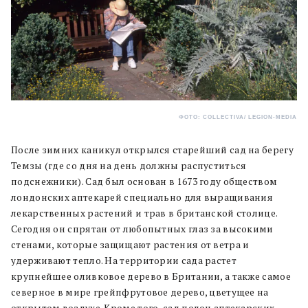
ФОТО: COLLECTIVA/ LEGION-MEDIA
После зимних каникул открылся старейший сад на берегу
Темзы (где со дня на день должны распуститься
подснежники). Сад был основан в 1673 году обществом
лондонских аптекарей специально для выращивания
лекарственных растений и трав в британской столице.
Сегодня он спрятан от любопытных глаз за высокими
стенами, которые защищают растения от ветра и
удерживают тепло. На территории сада растет
крупнейшее оливковое дерево в Британии, а также самое
северное в мире грейпфрутовое дерево, цветущее на
открытом воздухе. Кроме того, сад полон аптекарских