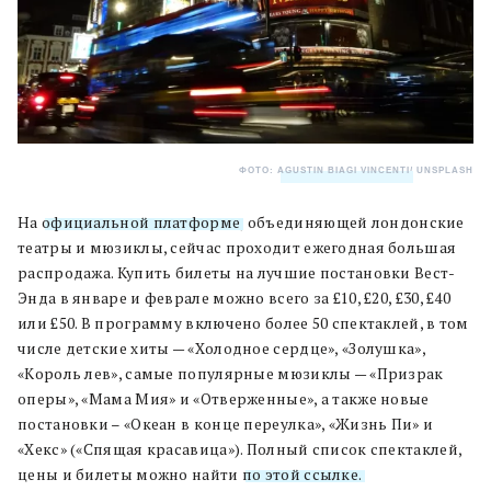
ФОТО:
AGUSTIN BIAGI VINCENTI
/ UNSPLASH
На
официальной платформе
, объединяющей лондонские
театры и мюзиклы, сейчас проходит ежегодная большая
распродажа. Купить билеты на лучшие постановки Вест-
Энда в январе и феврале можно всего за £10, £20, £30, £40
или £50. В программу включено более 50 спектаклей, в том
числе детские хиты — «Холодное сердце», «Золушка»,
«Король лев», самые популярные мюзиклы — «Призрак
оперы», «Мама Мия» и «Отверженные», а также новые
постановки – «Океан в конце переулка», «Жизнь Пи» и
«Хекс» («Спящая красавица»). Полный список спектаклей,
цены и билеты можно найти
по этой ссылке.