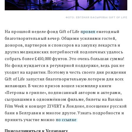
ФОТО: ЕВГЕНИЯ БАСЫРОВА/ GIFT OF LIFE
На прошлой неделе фонд Gift of Life
провел
ежегодный
благотворительный вечер. Общими усилиями гостей,
доноров, партнеров и спонсоров на закупку лекарств и
других медицинских потребностей подопечных удалось
собрать более £450,000 фунтов. Это очень большая сумма!
Но фонд нуждается в регулярной поддержке, ведь рак не
уходит на карантин. Поэтому в честь своего дня рождения
Gift of Life запустил благотворительную лотерею для всех
желающих. В число призов вошел экземпляр книги
«Петровы в гриппе», подписанный автором и актерами,
сыгравшими в одноимённом фильме, билеты на Russian
Film Week и концерт ZIVERT в Лондоне, посещение русской
бани в Белгравии и многое другое. Узнать подробности и
принять участие можно
по ссылке
.
Присоединиться к Veganuary