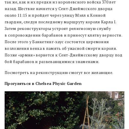
так же, как и их предки из королевского войска 370 лет
назад. Шествие начнется у Сент-Джеймсского дворца
около 11:15 и пройдет через улицу Мэлл к Конной
гвардии, следуя последнему маршруту короля Карла I.
Затем реконструкторы устроят религиозную службу
в сопровождении барабанов и принесут клятву верности.
После этого у Банкетинг-хаус состоится церемония
возложения венка в память об ужасной смерти короля.
Позже «армия» вернется к Сент-Джеймсскому дворцу под
бой барабанов и развевающимися знаменами.
Посмотреть на реконструкцию смогут все желающие.
Прогуляться в Chelsea Physic Garden