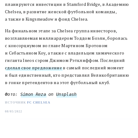
планируются инвестиции в Stamford Bridge, в Академию
Chelsea, в развитие женской футбольной команды,
а также в Kingsmeadow и фонд Chelsea.
На финальном этапе за Chelsea группа инвесторов,
возглавляемая миллиардером Тоддом Боэли, боролась
с консорциумом во главе Мартином Бротоном
и Себастьяном Коу, а также с владельцем химического
гиганта Ineos сэром Джимом Рэтклиффом. Последний
сделал свое предложение
в самый последний момент
и был единственный, кто представлял Великобританию
в гонке претендентов на этот футбольный клуб.
Фото: 
Simon Reza
 on 
Unsplash
ИСТОЧНИК
FC CHELSEA
08/05/2022