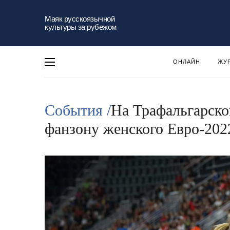
Маяк русскоязычной
культуры за рубежом
ОНЛАЙН
ЖУ
События /
На Трафальгарско
фанзону женского Евро-202