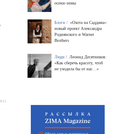
осени-зимы
Блоги /
«Охота на Саддама»:
ю
новый проект Александра
Роднянского и Warner
Brothers
Люди /
Леонид Десятников:
«Как сберечь красоту, чтоб
не уходила бы от нас…»
2022