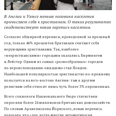
В Англии и Уэльсе меньше половина населения
причисляет себя к христианам. О таких результатах
свидетельствует новая перепись населения.
Согласно обширной переписи, проведенной за прошлый
год, только 46% процентов британцев считают себя
верующими христианами. Так, наиболее
«нехристианскими» городами оказались Бирмингем
и Лейстер. Одним из самых «разнообразных» городов
по вероисповеданию ожидаемо стал Лондон.
Наибольшей популярностью христинаство по-прежнему
пользуется на юго-востоке Англии: там к другим
религиям себя относят лишь чуть более 3% опрошенных.
Всего социологи Национального бюро статистики
опросили более 24 миллионов британских домохозяйств.
По словам Архиепископа Йоркского, новая перепись
показала, что «эра, когда многие автоматически