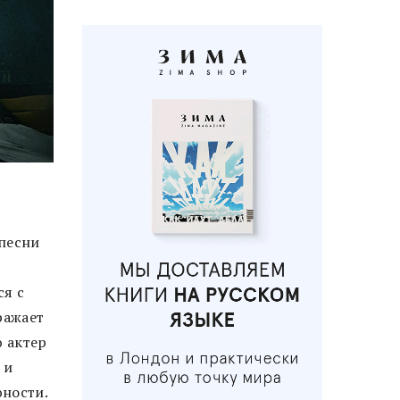
 песни
ся с
ражает
ю актер
 и
юности.