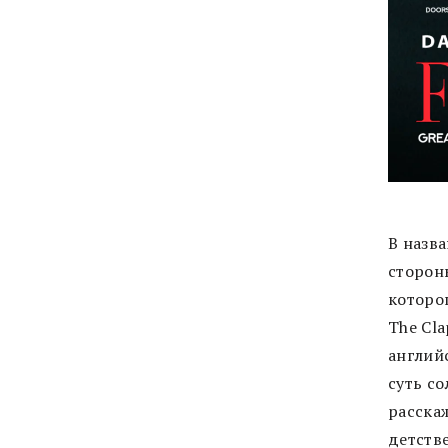
В назв
сторон
которо
The Cla
англий
суть с
расска
детстве