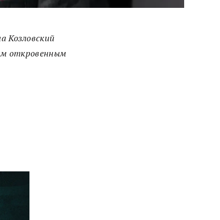
а Козловский
вым откровенным