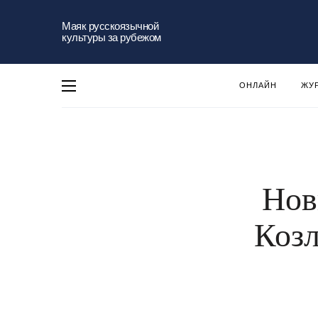
Маяк русскоязычной
культуры за рубежом
ОНЛАЙН
ЖУ
Нов
Козл