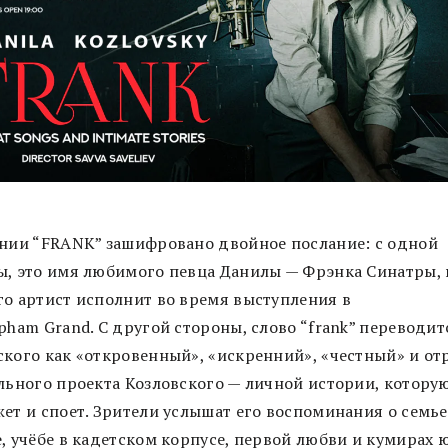
ании “FRANK” зашифровано двойное послание: с одной
ы, это имя любимого певца Данилы — Фрэнка Синатры,
го артист исполнит во время выступления в
pham Grand. С другой стороны, слово “frank” переводит
ского как «откровенный», «искренний», «честный» и от
ольного проекта Козловского — личной истории, котору
жет и споет. Зрители услышат его воспоминания о семье
, учёбе в кадетском корпусе, первой любви и кумирах 