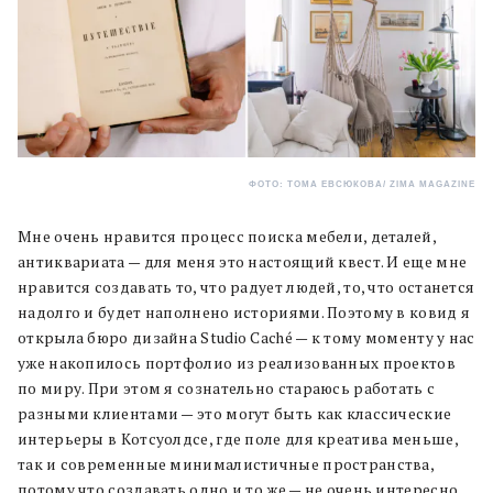
ФОТО: ТОМА ЕВСЮКОВА/ ZIMA MAGAZINE
Мне очень нравится процесс поиска мебели, деталей,
антиквариата — для меня это настоящий квест. И еще мне
нравится создавать то, что радует людей, то, что останется
надолго и будет наполнено историями. Поэтому в ковид я
открыла бюро дизайна Studio Caché — к тому моменту у нас
уже накопилось портфолио из реализованных проектов
по миру. При этом я сознательно стараюсь работать с
разными клиентами — это могут быть как классические
интерьеры в Котсуолдсе, где поле для креатива меньше,
так и современные минималистичные пространства,
потому что создавать одно и то же — не очень интересно.