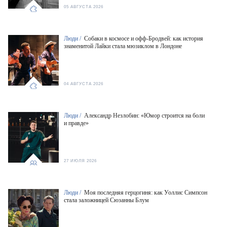
05 АВГУСТА 2026
Люди /
Собаки в космосе и офф-Бродвей: как история
знаменитой Лайки стала мюзиклом в Лондоне
04 АВГУСТА 2026
Люди /
Александр Незлобин: «Юмор строится на боли
и правде»
27 ИЮЛЯ 2026
Люди /
Моя последняя герцогиня: как Уоллис Симпсон
стала заложницей Сюзанны Блум