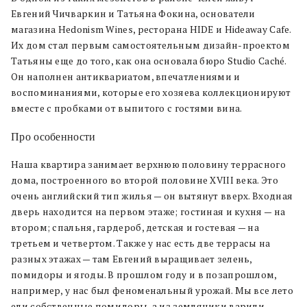
Евгений Чичваркин и Татьяна Фокина, основатели
магазина Hedonism Wines, ресторана HIDE и Hideaway Cafe.
Их дом стал первым самостоятельным дизайн-проектом
Татьяны еще до того, как она основала бюро Studio Caché.
Он наполнен антиквариатом, впечатлениями и
воспоминаниями, которые его хозяева коллекционируют
вместе с пробками от выпитого с гостями вина.
Про особенности
Наша квартира занимает верхнюю половину террасного
дома, построенного во второй половине XVIII века. Это
очень английский тип жилья — он вытянут вверх. Входная
дверь находится на первом этаже; гостиная и кухня — на
втором; спальня, гардероб, детская и гостевая — на
третьем и четвертом. Также у нас есть две террасы на
разных этажах — там Евгений выращивает зелень,
помидоры и ягоды. В прошлом году и в позапрошлом,
например, у нас был феноменальный урожай. Мы все лето
ели собственные помидоры, а из земляники варили