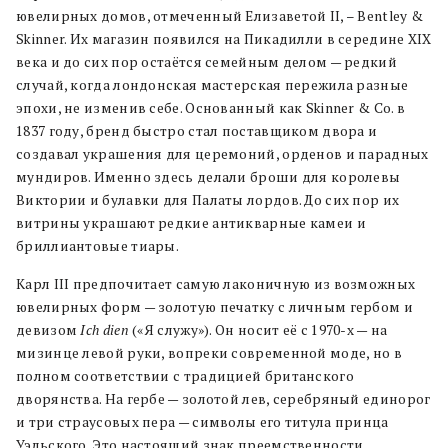
ювелирных домов, отмеченный Елизаветой II, – Bentley &
Skinner. Их магазин появился на Пикадилли в середине XIX
века и до сих пор остаётся семейным делом — редкий
случай, когда лондонская мастерская пережила разные
эпохи, не изменив себе. Основанный как Skinner & Co. в
1837 году, бренд быстро стал поставщиком двора и
создавал украшения для церемоний, орденов и парадных
мундиров. Именно здесь делали броши для королевы
Виктории и булавки для Палаты лордов. До сих пор их
витрины украшают редкие антикварные камеи и
бриллиантовые тиары.
Карл III предпочитает самую лаконичную из возможных
ювелирных форм — золотую печатку с личным гербом и
девизом
Ich dien
(«Я служу»). Он носит её с 1970-х — на
мизинце левой руки, вопреки современной моде, но в
полном соответствии с традицией британского
дворянства. На гербе — золотой лев, серебряный единорог
и три страусовых пера — символы его титула принца
Уэльского. Это настоящий знак преемственности,