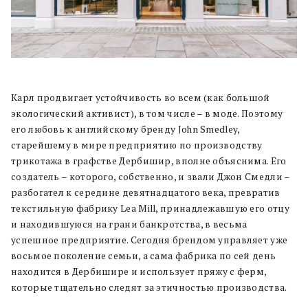
Карл продвигает устойчивость во всем (как большой
экологический активист), в том числе – в моде. Поэтому
его любовь к английскому бренду John Smedley,
старейшему в мире предприятию по производству
трикотажа в графстве Дербишир, вполне объяснима. Его
создатель – которого, собственно, и звали Джон Смедли –
разбогател к середине девятнадцатого века, превратив
текстильную фабрику Lea Mill, принадлежавшую его отцу
и находившуюся на грани банкротства, в весьма
успешное предприятие. Сегодня брендом управляет уже
восьмое поколение семьи, а сама фабрика по сей день
находится в Дербишире и использует пряжу с ферм,
которые тщательно следят за этичностью производства.