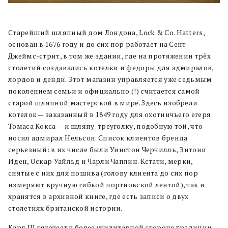
Старейший шляпный дом Лондона, Lock & Co. Hatters,
основан в 1676 году и до сих пор работает на Сент-
Джеймс-стрит, в том же здании, где на протяжении трёх
столетий создавались котелки и федоры для адмиралов,
лордов и денди. Этот магазин управляется уже седьмым
поколением семьи и официально (!) считается самой
старой шляпной мастерской в мире. Здесь изобрели
котелок — заказанный в 1849 году для охотничьего егеря
Томаса Кокса — и шляпу-треуголку, подобную той, что
носил адмирал Нельсон. Список клиентов бренда
серьезный: в их числе были Уинстон Черчилль, Энтони
Иден, Оскар Уайльд и Чарли Чаплин. Кстати, мерки,
снятые с них для пошива (голову клиента до сих пор
измеряют вручную гибкой портновской лентой), так и
хранятся в архивной книге, где есть записи о двух
столетиях британской истории.
Карл III тяготеет к более утилитарной стороне традиции: