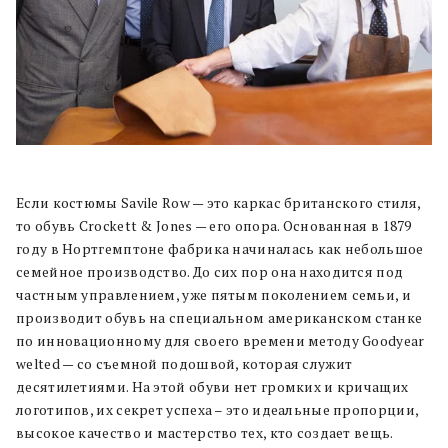
Если костюмы Savile Row — это каркас британского стиля,
то обувь Crockett & Jones — его опора. Основанная в 1879
году в Нортгемптоне фабрика начиналась как небольшое
семейное производство. До сих пор она находится под
частным управлением, уже пятым поколением семьи, и
производит обувь на специальном американском станке
по инновационному для своего времени методу Goodyear
welted — со съемной подошвой, которая служит
десятилетиями. На этой обуви нет громких и кричащих
логотипов, их секрет успеха – это идеальные пропорции,
высокое качество и мастерство тех, кто создает вещь.