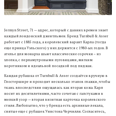
Jermyn Street, 71 — адрес, который с давних времен знает
каждый лондонский джентльмен. Бренд Turnbull & Asser
работает с 1885 года, а королевский варант Карла (тогда
еще принца Уэльского) у них держится с 1980-ых годов. В
ателье для монарха шьют классические сорочки – из
хлопка, с перламутровыми пуговицами, мягким
воротником и идеальной посадкой под пиджак.
Каждая рубашка от Turnbull & Asser создаётся вручную в
Глостершире и проходит несколько этапов глажки, чтобы
ткань впоследствии ощущалась как вторая кожа. Карл
носит их десятилетиями, часто сочетая с галстуками в
мелкий узор — вторая визитная карточка королевского
стиля. Любопытно, что у бренда есть архивные лекала,
снятые еще с рубашек Уинстона Черчилля. Согласитесь,