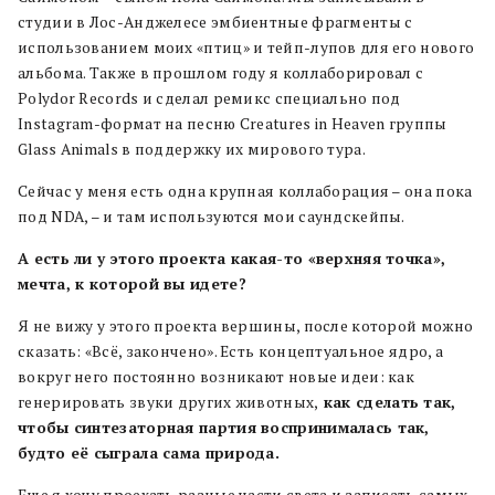
студии в Лос-Анджелесе эмбиентные фрагменты с
использованием моих «птиц» и тейп-лупов для его нового
альбома. Также в прошлом году я коллаборировал с
Polydor Records и сделал ремикс специально под
Instagram-формат на песню Creatures in Heaven группы
Glass Animals в поддержку их мирового тура.
Сейчас у меня есть одна крупная коллаборация – она пока
под NDA, – и там используются мои саундскейпы.
А есть ли у этого проекта какая-то «верхняя точка»,
мечта, к которой вы идете?
Я не вижу у этого проекта вершины, после которой можно
сказать: «Всё, закончено». Есть концептуальное ядро, а
вокруг него постоянно возникают новые идеи: как
генерировать звуки других животных,
как сделать так,
чтобы синтезаторная партия воспринималась так,
будто её сыграла сама природа.
Еще я хочу проехать разные части света и записать самых