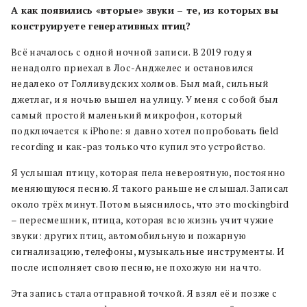
А как появились «вторые» звуки – те, из которых вы
конструируете генеративных птиц?
Всё началось с одной ночной записи. В 2019 году я
ненадолго приехал в Лос-Анджелес и остановился
недалеко от Голливудских холмов. Был май, сильный
джетлаг, и я ночью вышел на улицу. У меня с собой был
самый простой маленький микрофон, который
подключается к iPhone: я давно хотел попробовать field
recording и как-раз только что купил это устройство.
Я услышал птицу, которая пела невероятную, постоянно
меняющуюся песню. Я такого раньше не слышал. Записал
около трёх минут. Потом выяснилось, что это mockingbird
– пересмешник, птица, которая всю жизнь учит чужие
звуки: других птиц, автомобильную и пожарную
сигнализацию, телефоны, музыкальные инструменты. И
после исполняет свою песню, не похожую ни на что.
Эта запись стала отправной точкой. Я взял её и позже с