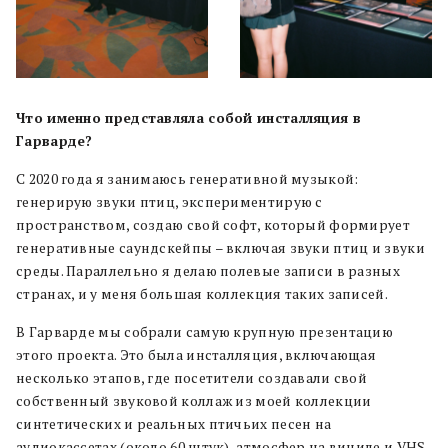
Что именно представляла собой инсталляция в
Гарварде?
С 2020 года я занимаюсь генеративной музыкой:
генерирую звуки птиц, экспериментирую с
пространством, создаю свой софт, который формирует
генеративные саундскейпы – включая звуки птиц и звуки
среды. Параллельно я делаю полевые записи в разных
странах, и у меня большая коллекция таких записей.
В Гарварде мы собрали самую крупную презентацию
этого проекта. Это была инсталляция, включающая
несколько этапов, где посетители создавали свой
собственный звуковой коллаж из моей коллекции
синтетических и реальных птичьих песен на
аудиокассетах (около 60 штук), атмосфер на виниле и VHS-