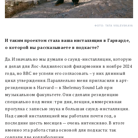
ФОТО: TATA VISLEVSKAYA
И таким проектом стала ваша инсталляция в Гарварде,
о которой вы рассказываете в подкасте?
Да. Изначально мы думали о саунд-инсталляции, которую
я делал для Лос-Анджелесской филармонии в ноябре 2024
года, но BBC не успели его согласовать – у них длинный
цикл утверждения. Параллельно меня пригласили в арт-
резиденцию в Harvard — в Shelemay Sound Lab при
музыкальном факультете. Они сделали резиденцию
специально под меня: три дня, лекция, иммерсивная
прогулка с записью звука и большая саунд-инсталляция.
Над самой инсталляцией мы работали почти год, а
последние шесть месяцев — очень интенсивно. В итоге
именно эта работа стала основой для подкаста: так
совпали две коллаборации.