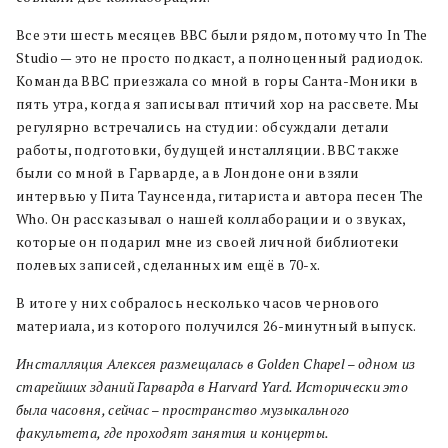
Все эти шесть месяцев BBC были рядом, потому что In The
Studio — это не просто подкаст, а полноценный радиодок.
Команда BBC приезжала со мной в горы Санта-Моники в
пять утра, когда я записывал птичий хор на рассвете. Мы
регулярно встречались на студии: обсуждали детали
работы, подготовки, будущей инсталляции. BBC также
были со мной в Гарварде, а в Лондоне они взяли
интервью у Пита Таунсенда, гитариста и автора песен The
Who. Он рассказывал о нашей коллаборации и о звуках,
которые он подарил мне из своей личной библиотеки
полевых записей, сделанных им ещё в 70-х.
В итоге у них собралось несколько часов чернового
материала, из которого получился 26-минутный выпуск.
Инсталляция Алексея размещалась в Golden Chapel – одном из
старейших зданий Гарварда в Harvard Yard. Исторически это
была часовня, сейчас – пространство музыкального
факультета, где проходят занятия и концерты.