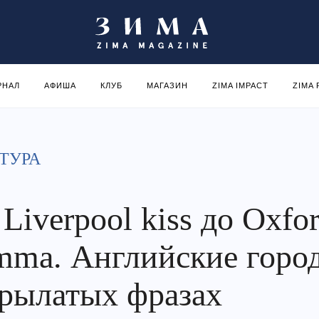
РНАЛ
АФИША
КЛУБ
МАГАЗИН
ZIMA IMPACT
ZIMA
ТУРА
Liverpool kiss до Oxfo
mma. Английские горо
крылатых фразах