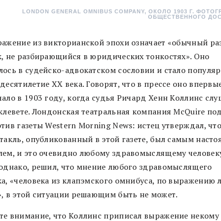
LONDON GENERAL OMNIBUS COMPANY, ОКОЛО 1903 Г. ФОТОГ
ОБЩЕСТВЕННОГО ДОС
ражение из викторианской эпохи означает «обычный р
к, не разбирающийся в юридических тонкостях». Оно
лось в судейско-адвокатском сословии и стало популя
десятилетие XX века. Говорят, что в прессе оно впервы
чало в 1903 году, когда судья Ричард Хенн Коллинс слу
 клевете. Лондонская театральная компания McQuire по
тив газеты Western Morning News: истец утверждал, чт
ктакль, опубликованный в этой газете, был самым наст
лем, и это очевидно любому здравомыслящему человеку
 однако, решил, что мнение любого здравомыслящего
ка, «человека из клапэмского омнибуса, по выражению 
», в этой ситуации решающим быть не может.
те внимание, что Коллинс приписал выражение некому