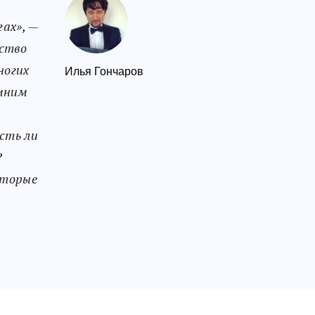
гах», —
тство
ногих
Илья Гончаров
омним
м
Есть ли
?
оторые