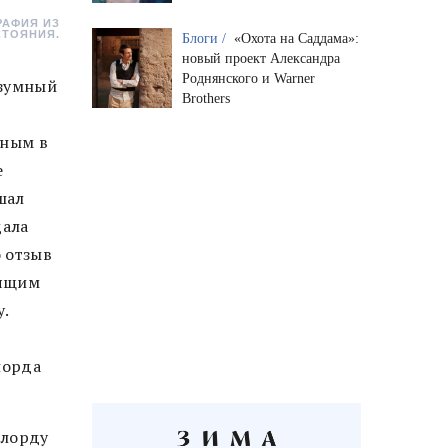
РАФИЯ ИЗ
ТОЯНИЯ.
Блоги /
«Охота на Саддама»:
новый проект Александра
Роднянского и Warner
азумный
Brothers
рным в
е
шал
дала
о отзыв
оящим
.
лорда
 лорду