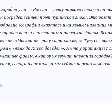
 городов у нас в России — нету пальцев столько на но
ин посредственный поэт путинской эпохи. Это бога
ообразие географии сказалось и на языке: названия м
х городов вошли в пословицы и расхожие фразы. Всп
ческие: «Москва не сразу строилась», «в Тулу со свои
ром», «язык до Киева доведет». А что у британцев? 
крылатые фразы, в которых звучат названия городов
ется, есть, и их немало, и мы сейчас перечислим нек
26