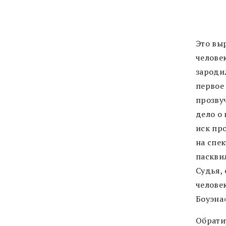
Это вы
челове
зароди
первое 
прозву
дело о
иск про
на спе
паскви
Судья,
челове
Боуэна
Обрати