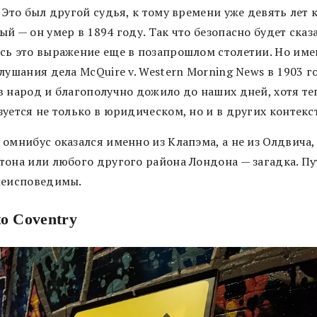
 Это был другой судья, к тому времени уже девять лет 
й — он умер в 1894 году. Так что безопасно будет сказа
сь это выражение еще в позапрошлом столетии. Но им
лушания дела McQuire v. Western Morning News в 1903 г
в народ и благополучно дожило до наших дней, хотя те
уется не только в юридическом, но и в других контекст
омнибус оказался именно из Клапэма, а не из Олдвича,
тона или любого другого района Лондона — загадка. Пу
неисповедимы.
to Coventry