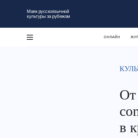
Маяк русскоязычной
культуры за рубежом
ОНЛАЙН
ЖУ
КУЛЬ
От 
co
в 