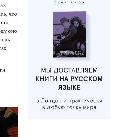
как
ть, что
енно
оду оно
перь
ах.
ти