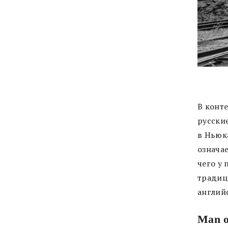
В конте
русские
в Ньюка
означае
чего у 
традиц
англий
Man o