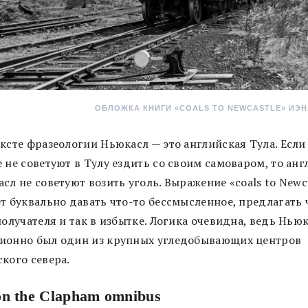
ОБЛОЖКА КНИГИ «COALS TO NEWCASTLE» ИЭН
ксте фразеологии Ньюкасл — это английская Тула. Если
 не советуют в Тулу ездить со своим самоваром, то анг
сл не советуют возить уголь. Выражение «coals to Newc
т буквально давать что-то бессмысленное, предлагать 
получателя и так в избытке. Логика очевидна, ведь Нью
ионно был один из крупных угледобывающих центров
ского севера.
n the Clapham omnibus