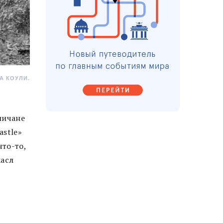
А КОУЛИ.
личане
astle»
что-то,
касл