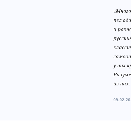
«Много
пел од
и разн
русски
класси
самова
у них 
Разуме
из них.
09.02.20