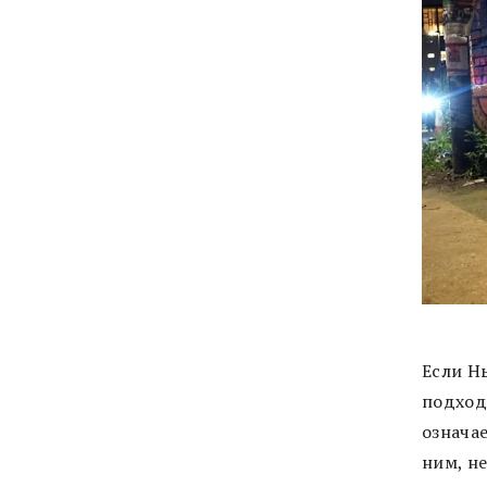
Если Нь
подход
означа
ним, не