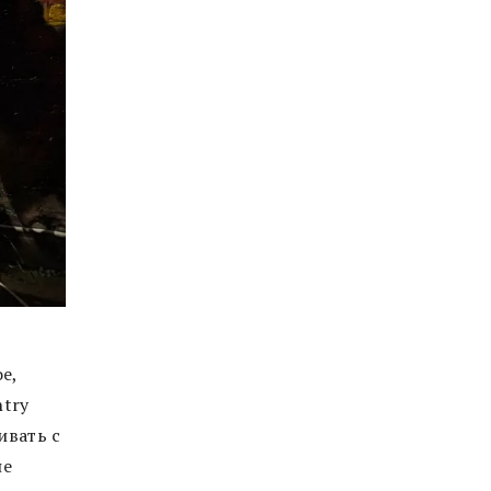
е,
ntry
ивать с
не