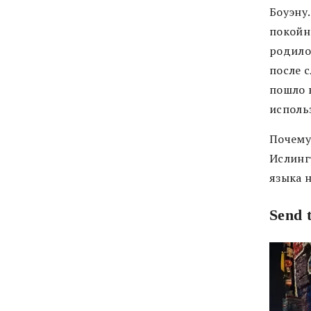
Боуэну.
покойны
родило
после с
пошло 
использ
Почему 
Ислинг
языка 
Send 