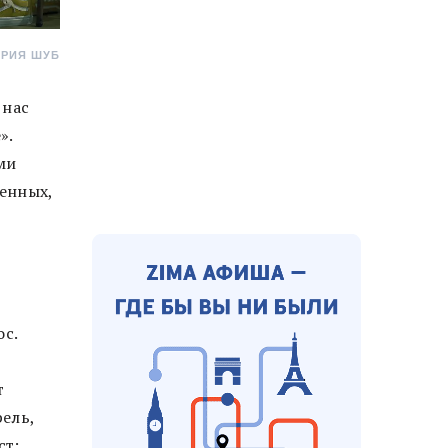
ОРИЯ ШУБ
 нас
».
ми
ненных,
ос.
т
рель,
ст: