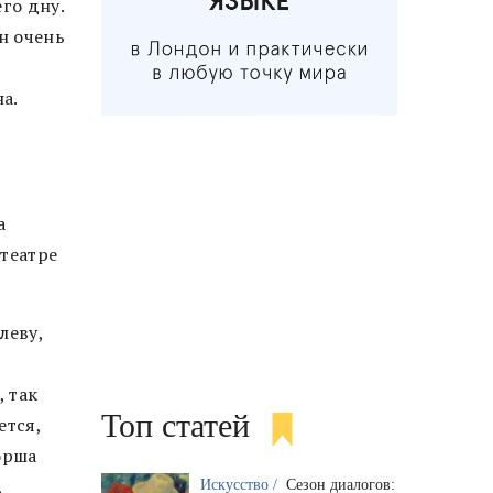
го дну.
н очень
а.
а
театре
леву,
, так
Топ статей
ется,
орша
,
Искусство /
Сезон диалогов: