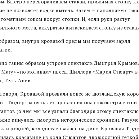
ом. Быстро переворачиваем стакан, прижимая стопку к е
ие не позволяет водке вытечь. Затем — наполняем стака
томатным соком вокруг стопки. И, если руки растут
ильного места, аккуратно вытаскиваем стопку из стакан
образом, внутри кровавой среды мы получаем заряд
атки.
но таким образом устроен спектакль Дмитрия Крымов
y Mary» «по мотивам» пьесы Шиллера «Мария Стюарт» в 
», Тель-Авив.
 говоря, Кровавой прозвали вовсе не шотландскую коро
 I Тюдор: за пять лет правления она сожгла три сотни
антов (о чем мы все узнали благодаря этому спектаклю
ужно кинулись смотреть исторические хроники). Разуме
были роднёй, колода тасовалась на диво. Кровавая Тюд
илась красавице из рода Стюартов двоюродной теткой