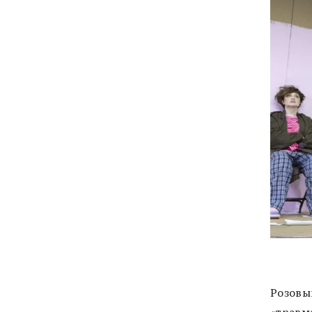
Розовы
«травм