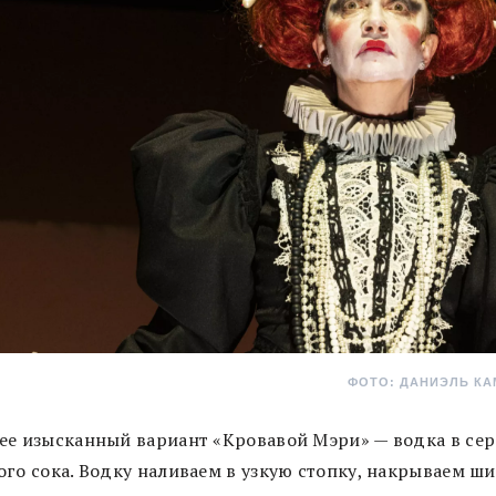
ФОТО: ДАНИЭЛЬ К
ее изысканный вариант «Кровавой Мэри» — водка в се
ого сока. Водку наливаем в узкую стопку, накрываем ш