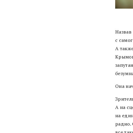
Назвав
с самог
А такж
Крымов
запутан
безумна
Она на
Зрител
А на сц
на еди
радио. 
все так