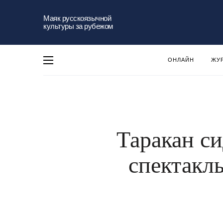
Маяк русскоязычной
культуры за рубежом
ОНЛАЙН
ЖУ
Таракан си
спектакл