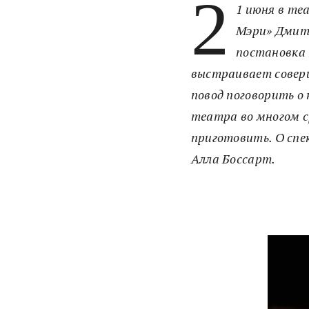
2
1 июня в те
Мэри» Дмитр
постановка
выстраивает соверш
повод поговорить о
театра во многом с
приготовить. О спе
Алла Боссарт.