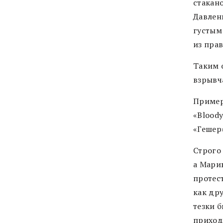
стакан
Давлен
густым 
из прав
Таким 
взрывч
Пример
«Blood
«Гешер
Строго
а Марию
протест
как др
тезки 
приход