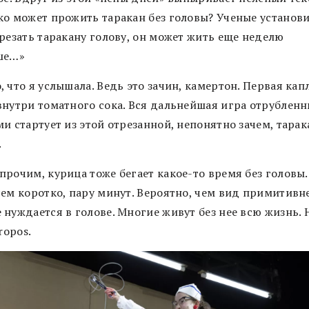
ко может прожить таракан без головы? Ученые установ
трезать таракану голову, он может жить еще неделю
ше…»
 что я услышала. Ведь это зачин, камертон. Первая кап
внутри томатного сока. Вся дальнейшая игра отрублен
и стартует из этой отрезанной, непонятно зачем, тара
.
прочим, курица тоже бегает какое-то время без головы.
сем коротко, пару минут. Вероятно, чем вид примитивне
нуждается в голове. Многие живут без нее всю жизнь. 
propos.