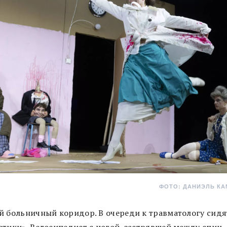
ФОТО: ДАНИЭЛЬ К
й больничный коридор. В очереди к травматологу сидя
атики». Велосипедист с ногой, застрявшей между спиц,