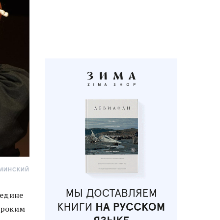
АМИНСКИЙ
редине
ироким