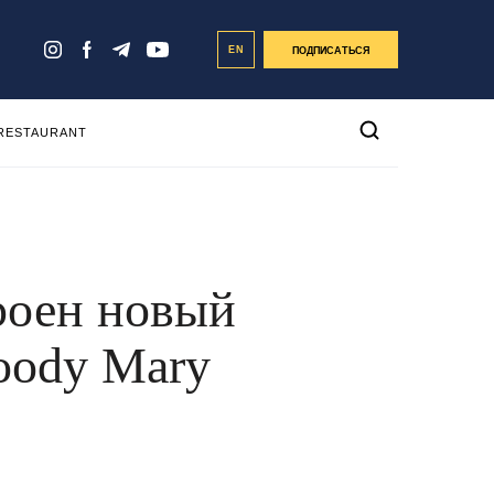
EN
ПОДПИСАТЬСЯ
 RESTAURANT
троен новый
oody Mary