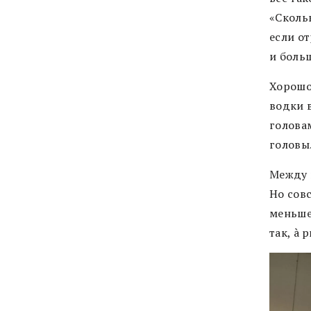
«Сколь
если о
и боль
Хорошо,
водки 
головам
головы
Между 
Но сов
меньше 
так, à 