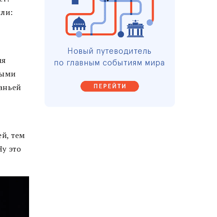
или:
ля
ными
каньей
й, тем
Ну это