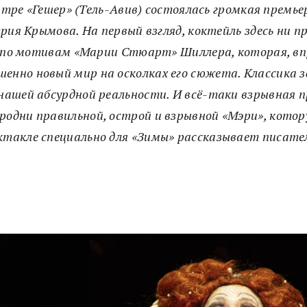
атре «Гешер» (Тель-Авив) состоялась громкая премье
ия Крымова. На первый взгляд, коктейль здесь ни пр
 по мотивам «Марии Стюарт» Шиллера, которая, вп
енно новый мир на осколках его сюжета. Классика зд
 нашей абсурдной реальности. И всё-таки взрывная 
родни правильной, острой и взрывной «Мэри», котор
ктакле специально для «Зимы» рассказывает писате