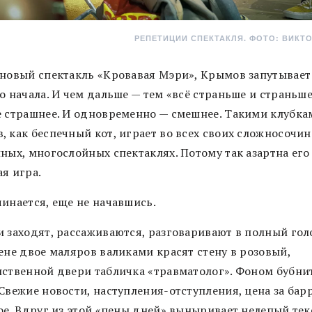
РЕПЕТИЦИИ СПЕКТАКЛЯ. ФОТО: ВИКТ
 новый спектакль «Кровавая Мэри», Крымов запутывает
о начала. И чем дальше — тем «всё страньше и страньше
е страшнее. И одновременно — смешнее. Такими клубка
, как беспечный кот, играет во всех своих сложносочи
ных, многослойных спектаклях. Потому так азартна его
я игра.
чинается, еще не начавшись.
и заходят, рассаживаются, разговаривают в полный гол
ене двое маляров валиками красят стену в розовый,
нственной двери табличка «травматолог». Фоном бубни
Свежие новости, наступления-отступления, цена за бар
ое. Вдруг из этой «пены дней» выныривает нелепый тек