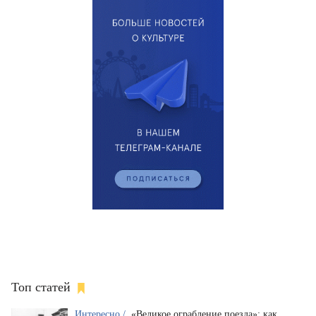
Топ статей
Интересно /
«Великое ограбление поезда»: как