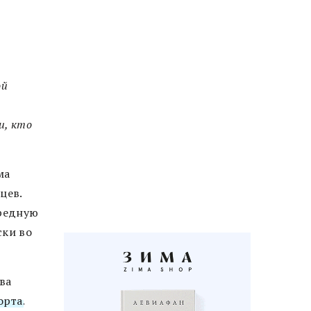
ой
и, кто
ма
цев.
ередную
ски во
ва
орта
.