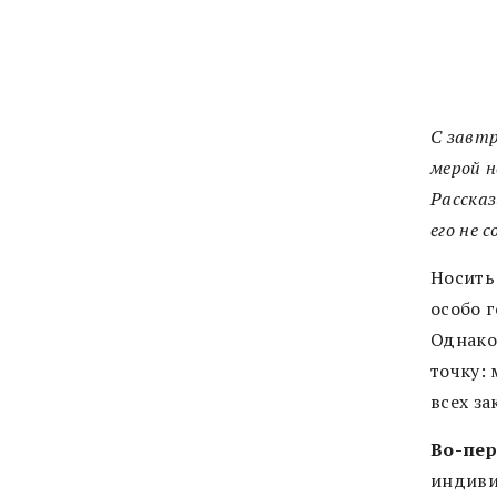
С завт
мерой н
Рассказ
его не 
Носить
особо 
Однако
точку:
всех з
Во-пер
индиви