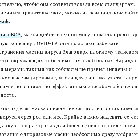
оятельно, чтобы она соответствовала всем стандартам,
вленным правительством, можно на официальном сайт
v.uk
.
нию ВОЗ
, маски действительно могут помочь предотвр
ную вспышку COVID-19: они помогают избежать
странения частиц вируса благодаря плотному тканевом
тить окружающих от бессимптомных больных. Наряду с
и мерами, такими как соблюдение правил гигиены и
ьное дистанцирование, маски для лица могут стать пр
гим и потенциально эффективным способом обеспечен
сности.
ьно надетая маска снижает вероятность проникновени
вируса через рот или нос. Крайне важно надевать ее ч
, аккуратно расправив для более плотного прилегания.
зования одноразовые маски необходимо сразу выбрасы