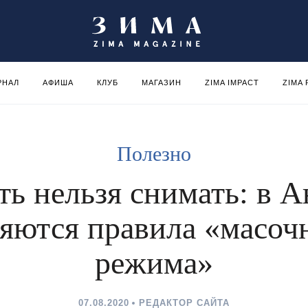
РНАЛ
АФИША
КЛУБ
МАГАЗИН
ZIMA IMPACT
ZIMA
Полезно
ть нельзя снимать: в А
яются правила «масоч
режима»
07.08.2020
РЕДАКТОР САЙТА