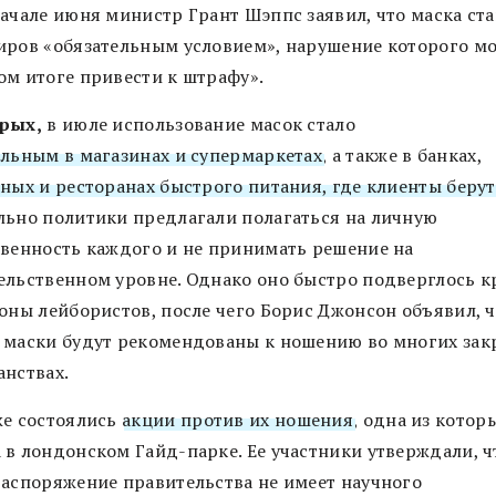
начале июня министр Грант Шэппс заявил, что маска ста
иров «обязательным условием», нарушение которого мо
ом итоге привести к штрафу».
рых,
в июле использование масок стало
ельным в магазинах и супермаркетах
, а также в банках,
ных и ресторанах быстрого питания, где клиенты берут
льно политики предлагали полагаться на личную
твенность каждого и не принимать решение на
ельственном уровне. Однако оно быстро подверглось к
роны лейбористов, после чего Борис Джонсон объявил, 
 маски будут рекомендованы к ношению во многих за
анствах.
же состоялись
акции против их ношения
, одна из котор
 в лондонском Гайд-парке. Ее участники утверждали, ч
распоряжение правительства не имеет научного