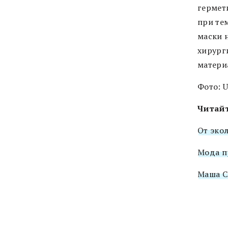
гермет
при те
маски 
хирург
материа
Фото: U
Читайт
От эко
Мода п
Маша Сл