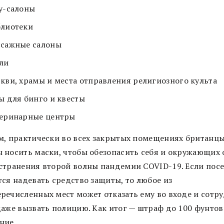
у-салоны
блиотеки
ссажные салоны
ли
кви, храмы и места отправления религиозного культа
ы для бинго и квесты
теринарные центры
м, практически во всех закрытых помещениях британц
 носить маски, чтобы обезопасить себя и окружающих 
странения второй волны пандемии COVID-19. Если пос
тся надевать средство защиты, то любое из
речисленных мест может отказать ему во входе и сотр
даже вызвать полицию. Как итог — штраф до 100 фунтов
ние.