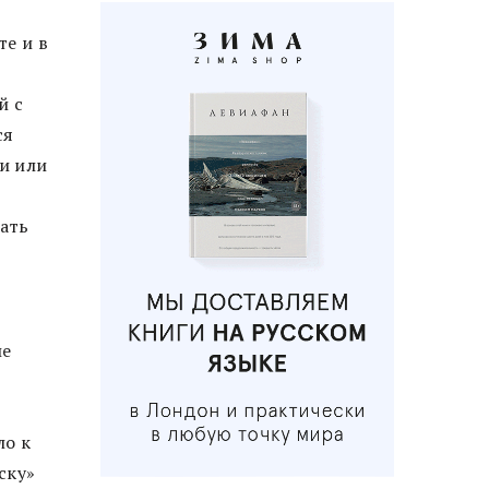
те и в
й с
ся
и или
вать
ие
ло к
ску»