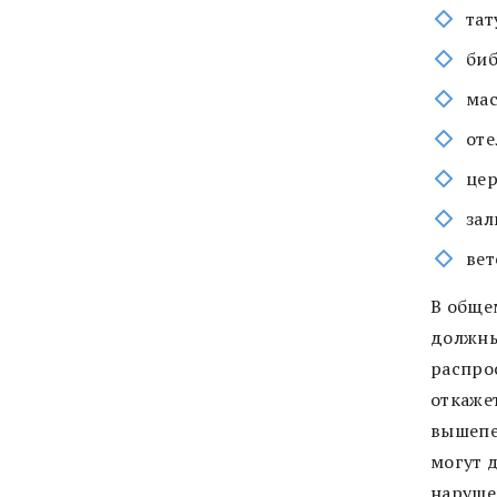
тат
би
ма
оте
цер
зал
ве
В обще
должны
распро
откаже
вышепе
могут 
наруше