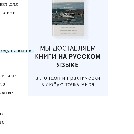
нет для
жет «в
 еду на вынос.
ритике
что
крытых
ых
то