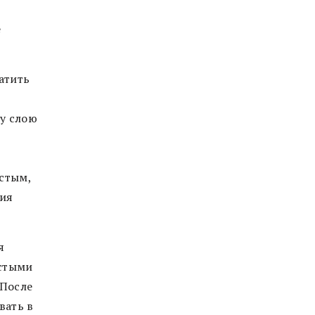
е
атить
у слою
остым,
ия
я
истыми
 После
вать в