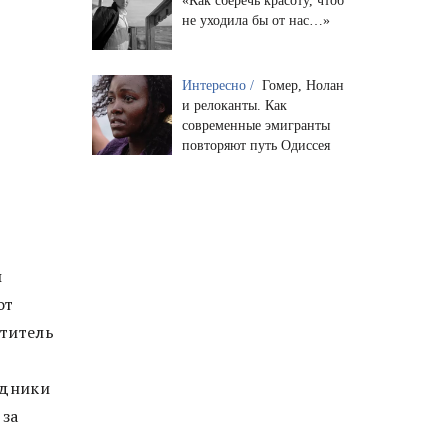
«Как сберечь красоту, чтоб
не уходила бы от нас…»
Интересно /
Гомер, Нолан
и релоканты. Как
современные эмигранты
повторяют путь Одиссея
ы
от
етитель
удники
 за