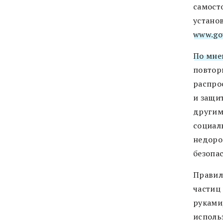
самост
устано
www.go
По мне
повтор
распро
и защи
другим
социал
недоро
безопа
Правил
частиц 
руками
исполь