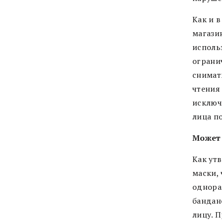
Как и 
магази
использ
ограни
снимат
чтения 
исключ
лица по
Может 
Как ут
маски,
однора
бандан
лицу. П