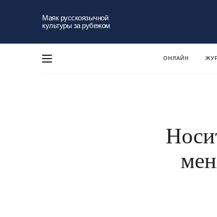
Маяк русскоязычной
культуры за рубежом
ОНЛАЙН
ЖУ
Носи
мен