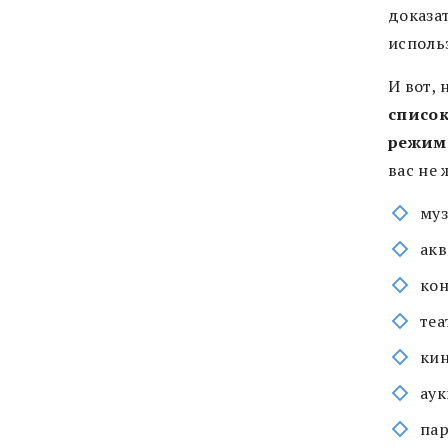
доказа
исполь
И вот,
список
режим,
вас не 
муз
акв
кон
теа
ки
ау
пар