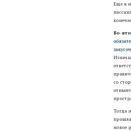
Еще в 
пассаж
конечн
Во-вто
обязат
закусоч
Изнача
ответс
правит
со сто
отныне
простр
Тогда 
прошла
новое 