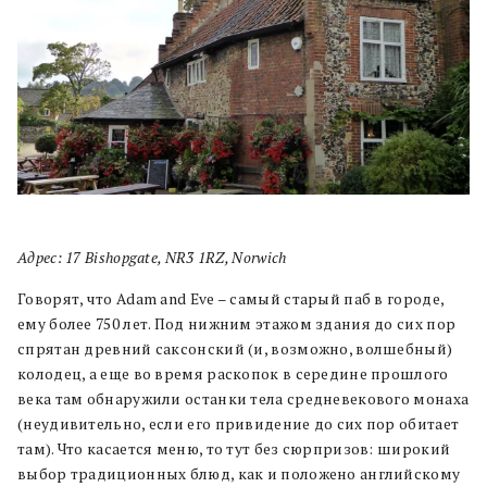
Адрес: 17 Bishopgate, NR3 1RZ, Norwich
Говорят, что Adam and Eve – самый старый паб в городе,
ему более 750 лет. Под нижним этажом здания до сих пор
спрятан древний саксонский (и, возможно, волшебный)
колодец, а еще во время раскопок в середине прошлого
века там обнаружили останки тела средневекового монаха
(неудивительно, если его привидение до сих пор обитает
там). Что касается меню, то тут без сюрпризов: широкий
выбор традиционных блюд, как и положено английскому