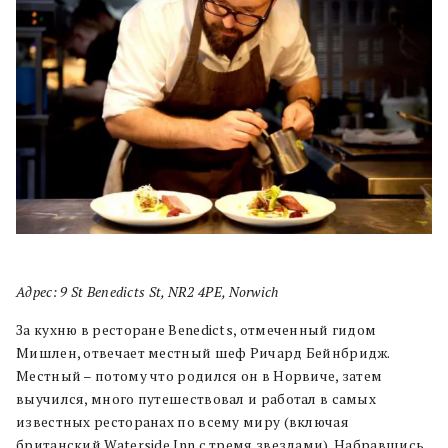
Адрес: 9 St Benedicts St, NR2 4PE, Norwich
За кухню в ресторане Benedicts, отмеченный гидом
Мишлен, отвечает местный шеф Ричард Бейнбридж.
Местный – потому что родился он в Норвиче, затем
выучился, много путешествовал и работал в самых
известных ресторанах по всему миру (включая
британский Waterside Inn с тремя звездами). Набравшись