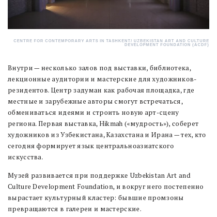
CENTRE FOR CONTEMPORARY ARTS IN TASHKENT/ UZBEKISTAN ART AND CULTURE
DEVELOPMENT FOUNDATION (ACDF)
Внутри — несколько залов под выставки, библиотека,
лекционные аудитории и мастерские для художников-
резидентов. Центр задуман как рабочая площадка, где
местные и зарубежные авторы смогут встречаться,
обмениваться идеями и строить новую арт-сцену
региона. Первая выставка, Hikmah («мудрость»), соберет
художников из Узбекистана, Казахстана и Ирана — тех, кто
сегодня формирует язык центральноазиатского
искусства.
Музей развивается при поддержке Uzbekistan Art and
Culture Development Foundation, и вокруг него постепенно
вырастает культурный кластер: бывшие промзоны
превращаются в галереи и мастерские.