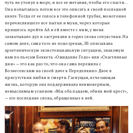
чуть не утонул в море, и все ее метания, чтобы его спасти…
Она попыталась потом все это описать в своей последней
книге. Тогда от ее голоса в телефонной трубке, монотонно
перечислявшего все пытки и муки, через которые
пришлось пройти АА и ей вместе с ним, у меня
захватывало дух и застревали в горле слова сочувствия. На
самом деле, сама того не подозревая, ЗБ описывала
архетипическую экзистенциальную ситуацию, знакомую
нам по пьесам Беккета. «Ожидание Годо» или «Счастливые
дни» — это как раз то, что она сама пережила с
Вознесенским на своей даче в Переделкино. Двое в
присутствии любви и смерти. Гаснущая, исчезающая
жизнь, которую она поддерживала неимоверным,
немыслимым усилием. «Мы оба падаем, обняв мой крест»,
— его последние слова, обращенные к ней.