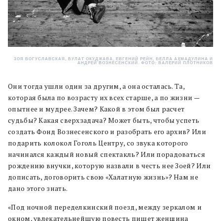
ЗОЯ БОГУСЛАВСКАЯ, БУЛАТ ОКУДЖАВА, ЕВГЕНИЙ РЕЙН, БЕЛЛА АХМАДУЛИНА И
АНДРЕЙ ВОЗНЕСЕНСКИЙ. ФОТО: ВАЛЕРИЙ ПЛОТНИКОВ
Они тогда ушли один за другим, а она осталась. Та,
которая была по возрасту их всех старше, а по жизни —
опытнее и мудрее. Зачем? Какой в этом был расчет
судьбы? Какая сверхзадача? Может быть, чтобы успеть
создать Фонд Вознесенского и разобрать его архив? Или
подарить колокол Гоголь Центру, со звука которого
начинался каждый новый спектакль? Или порадоваться
рождению внучки, которую назвали в честь нее Зоей? Или
дописать, договорить свою «Халатную жизнь»? Нам не
дано этого знать.
«Под ночной переделкинский поезд, между зеркалом и
окном, увлекательнейшую повесть пишет женщина