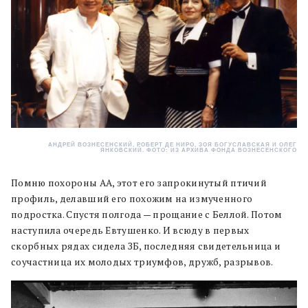
АНДРЕЙ ВОЗНЕСЕНСКИЙ, РОБЕРТ ДЕ НИРО, ЗОЯ БОГУСЛАВСКАЯ И ОЛЕГ
ЯНКОВСКИЙ. ФОТО: ИЗ АРХИВА ФОНДА ВОЗНЕСЕНСКОГО
Помню похороны АА, этот его запрокинутый птичий
профиль, делавший его похожим на измученного
подростка. Спустя полгода — прощание с Беллой. Потом
наступила очередь Евтушенко. И всюду в первых
скорбных рядах сидела ЗБ, последняя свидетельница и
соучастница их молодых триумфов, дружб, разрывов.