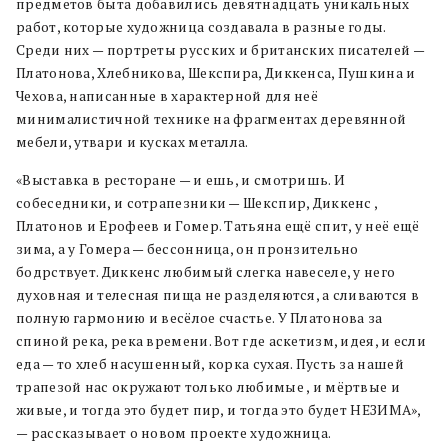
предметов быта добавились девятнадцать уникальных
работ, которые художница создавала в разные годы.
Среди них — портреты русских и британских писателей —
Платонова, Хлебникова, Шекспира, Диккенса, Пушкина и
Чехова, написанные в характерной для неё
минималистичной технике на фрагментах деревянной
мебели, утвари и кусках металла.
«Выставка в ресторане — и ешь, и смотришь. И
собеседники, и сотрапезники — Шекспир, Диккенс ,
Платонов и Ерофеев и Гомер. Татьяна ещё спит, у неё ещё
зима, а у Гомера — бессонница, он пронзительно
бодрствует. Диккенс любимый слегка навеселе, у него
духовная и телесная пища не разделяются, а сливаются в
полную гармонию и весёлое счастье. У Платонова за
спиной река, река времени. Вот где аскетизм, идея, и если
еда — то хлеб насушенный, корка сухая. Пусть за нашей
трапезой нас окружают только любимые , и мёртвые и
живые, и тогда это будет пир, и тогда это будет НЕЗИМА»,
— рассказывает о новом проекте художница.