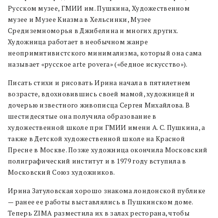
Русском музее, ГМИИ им. Пушкина, Художественном
музее и Музее Киазма в Хельсинки, Музее
Средиземноморья в Джибелина и многих других.
Художница работает в необычном жанре
неопримитивистского минимализма, который она сама
называет «русское arte povera» («бедное искусство»).
Писать стихи и рисовать Ирина начала в пятилетнем
возрасте, вдохновившись своей мамой, художницей и
дочерью известного живописца Сергея Михайлова. В
шестидесятые она получила образование в
художественной школе при ГМИИ имени А. С. Пушкина, а
также в Детской художественной школе на Красной
Пресне в Москве. Позже художница окончила Московский
полиграфический институт и в 1979 году вступила в
Московский Союз художников.
Ирина Затуловская хорошо знакома лондонской публике
— ранее ее работы выставлялись в Пушкинском доме.
Теперь ZIMA разместила их в залах ресторана, чтобы