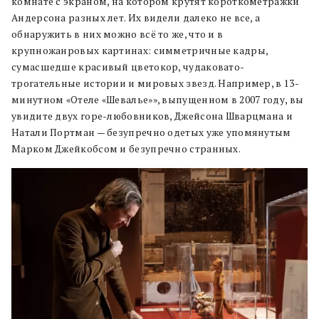
комнате с экраном, на котором крутят короткометражки
Андерсона разных лет. Их видели далеко не все, а
обнаружить в них можно всё то же, что и в
крупножанровых картинах: симметричные кадры,
сумасшедше красивый цветокор, чудаковато-
трогательные истории и мировых звезд. Например, в 13-
минутном «Отеле «Шевалье»», выпущенном в 2007 году, вы
увидите двух горе-любовников, Джейсона Шварцмана и
Натали Портман — безупречно одетых уже упомянутым
Марком Джейкобсом и безупречно странных.