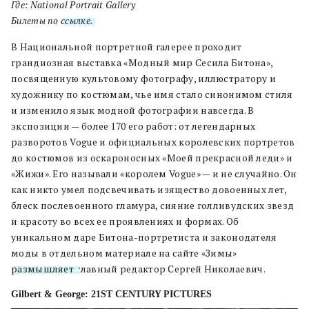
Где: National Portrait Gallery
Билеты по
ссылке.
В Национальной портретной галерее проходит
грандиозная выставка «Модный мир Сесила Битона»,
посвященную культовому фотографу, иллюстратору и
художнику по костюмам, чье имя стало синонимом стиля
и изменило язык модной фотографии навсегда. В
экспозиции — более 170 его работ: от легендарных
разворотов Vogue и официальных королевских портретов
до костюмов из оскароносных «Моей прекрасной леди» и
«Жижи». Его называли «королем Vogue» — и не случайно. Он
как никто умел подсвечивать изящество довоенных лет,
блеск послевоенного гламура, сияние голливудских звезд
и красоту во всех ее проявлениях и формах. Об
уникальном даре Битона-портретиста и законодателя
моды в отдельном материале на сайте «Зимы»
размышляет
главный редактор Сергей Николаевич.
Gilbert & George: 21ST CENTURY PICTURES