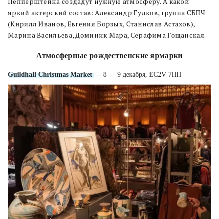
Пепперштейна создадут нужную атмосферу. А какой
яркий актерский состав: Александр Гудков, группа СБПЧ
(Кирилл Иванов, Евгения Борзых, Станислав Астахов),
Марина Васильева, Доминик Мара, Серафима Гощанская.
Атмосферные рождественские ярмарки
Guildhall Christmas Market
— 8 — 9 декабря, EC2V 7HH