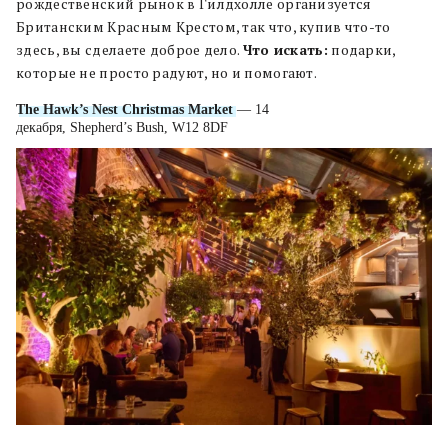
рождественский рынок в Гилдхолле организуется
Британским Красным Крестом, так что, купив что-то
здесь, вы сделаете доброе дело.
Что искать:
подарки,
которые не просто радуют, но и помогают.
The Hawk’s Nest Christmas Market
— 14
декабря, Shepherd’s Bush, W12 8DF