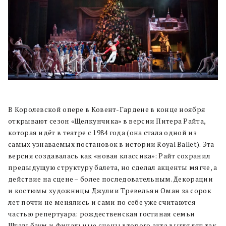
В Королевской опере в Ковент-Гардене в конце ноября
открывают сезон «Щелкунчика» в версии Питера Райта,
которая идёт в театре с 1984 года (она стала одной из
самых узнаваемых постановок в истории Royal Ballet). Эта
версия создавалась как «новая классика»: Райт сохранил
предыдущую структуру балета, но сделал акценты мягче, а
действие на сцене – более последовательным. Декорации
и костюмы художницы Джулии Тревельян Оман за сорок
лет почти не менялись и сами по себе уже считаются
частью репертуара: рождественская гостиная семьи
Штальбаум и финальные сцены второго акта выглядят так