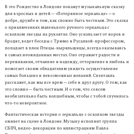
В это Рождество в Лондоне покажут музыкальную сказку
для взрослых и детей — «Потерянное зеркальце» — о
добре, дружбе и том, как сложно быть честным. Это сказка
о приключениях маленького ручного зеркальца с
осколком звезды на рукоятке. Оно ускользает от воров и
бродяг, ведет беседы с Трюмо и Русалкой-профессором,
попадает в плен Птицы-ныряльщицы, всегда оказываясь
в самых неожиданных местах. Оно отражает радости и
переживания, отчаяние и надежду, отторжение и любовь и
помогает своим обладателям увидеть осуществление
самых больших и невозможных желаний. Спектакль
расскажет, как мы все врем — себе и друг другу. О том, как
это сложно — быть честным. И о том, что совсем
необязательно быть волшебным, чтобы с тобой случилось
что-то невероятное.
Фантастическая история о зеркальце с осколком звезды
оживет на сцене в Лондоне. Музыку исполнит группа
СБПЧ, видео-декорации по иллюстрациям Павла