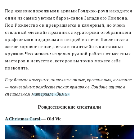
Под железнодорожными арками Голдхок-роуд находится
один из самых уютных баров-садов Западного Лондона.
Под Рождество он превращается в камерный, но очень
стильный «лесной» праздник с кураторски отобранными
крафтовыми подарками и пиццей из печи. После шести —
живое хоровое пение, свечи и глинтвейн в винтажных
кружках.
Что искать:
изделия ручной работы от местных
мастеров и искусство, которое вы точно можете себе
позволить.
Еще больше камерных, интеллигентных, креативных, а главное
— неочевидных рождественских ярмарок в Лондоне ищите в
специальном
материале «Зимы»
.
Рождественские
спектакли
A Christmas Carol
— Old Vic