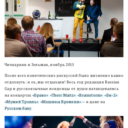
Чичваркин и Зельман, ноябрь 2015
После всех политических дискуссий было жизненно важно
отдохнуть: и ох, мы отдыхали! Весь год редакция Russian
Gap и русскоязычные лондонцы от души натанцевались
на концертах
«Браво»
,
«Therr Maitz»
,
«Brainstorm»
,
«Би-2»
,
«Мумий Тролль»
,
«Машины Времени»
— и даже на
Русском балу
.