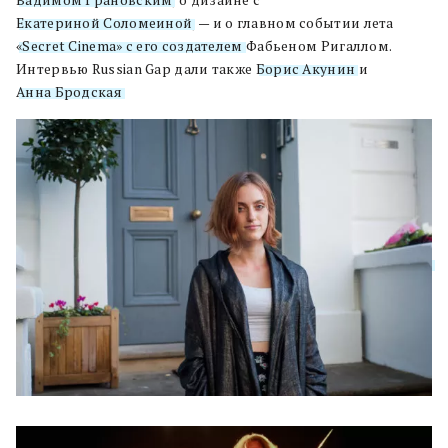
Вадимом Грановским
, о дизайне с
Екатериной Соломеиной
, — и о главном событии лета
«Secret Cinema» с его создателем
Фабьеном Ригаллом.
Интервью Russian Gap дали также
Борис Акунин
и
Анна Бродская
.