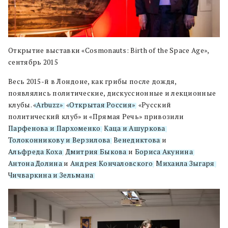
Открытие выставки «Cosmonauts: Birth of the Space Age»,
сентябрь 2015
Весь 2015-й в Лондоне, как грибы после дождя,
появлялись политические, дискуссионные и лекционные
клубы.
«Arbuzz»
,
«Открытая Россия»
, «Русский
политический клуб» и «Прямая Речь» привозили
Парфенова и Пархоменко
,
Каца и Ашуркова
,
Толоконникову и Верзилова
,
Венедиктова
и
Альфреда Коха
,
Дмитрия Быкова
и
Бориса Акунина
,
Антона Долина
и
Андрея Кончаловского
,
Михаила Зыгаря
,
Чичваркина и Зельмана
.