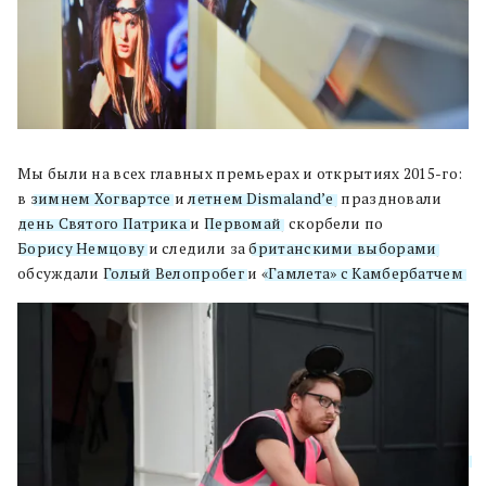
Мы были на всех главных премьерах и открытиях 2015-го:
в
зимнем Хогвартсе
и
летнем Dismaland’е
, праздновали
день Святого Патрика
и
Первомай
, скорбели по
Борису Немцову
и следили за
британскими выборами
,
обсуждали
Голый Велопробег
и
«Гамлета» с Камбербатчем
.