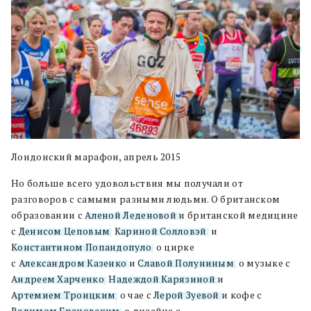
Лондонский марафон, апрель 2015
Но больше всего удовольствия мы получали от
разговоров с самыми разными людьми. О британском
образовании с
Аленой Леденовой
и британской медицине
с
Денисом Цеповым
,
Кариной Солловэй
, и
Константином Попандопуло
, о цирке
с
Александром Казенко
и
Славой Полуниным
, о музыке с
Андреем Харченко
,
Надеждой Карязиной
и
Артемием Троицким
, о чае с
Лерой Зуевой
и кофе с